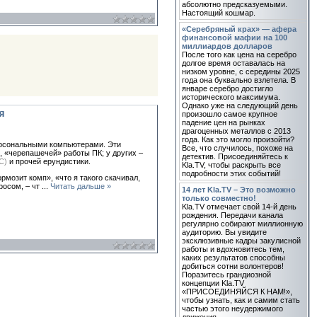
абсолютно предсказуемыми.
Настоящий кошмар.
«Серебряный крах» — афера
финансовой мафии на 100
миллиардов долларов
После того как цена на серебро
долгое время оставалась на
низком уровне, с середины 2025
года она буквально взлетела. В
январе серебро достигло
исторического максимума.
Однако уже на следующий день
я
произошло самое крупное
падение цен на рынках
драгоценных металлов с 2013
года. Как это могло произойти?
ерсональными компьютерами. Эти
Все, что случилось, похоже на
, «черепашечей» работы ПК; у других –
детектив. Присоединяйтесь к
С)
и прочей ерундистики.
Kla.TV, чтобы раскрыть все
подробности этих событий!
рмозит комп», «что я такого скачивал,
росом, – чт
...
Читать дальше »
14 лет Kla.TV – Это возможно
только совместно!
Kla.TV отмечает свой 14-й день
рождения. Передачи канала
регулярно собирают миллионную
аудиторию. Вы увидите
эксклюзивные кадры закулисной
работы и вдохновитесь тем,
каких результатов способны
добиться сотни волонтеров!
Поразитесь грандиозной
концепции Kla.TV
«ПРИСОЕДИНЯЙСЯ К НАМ!»,
чтобы узнать, как и самим стать
частью этого неудержимого