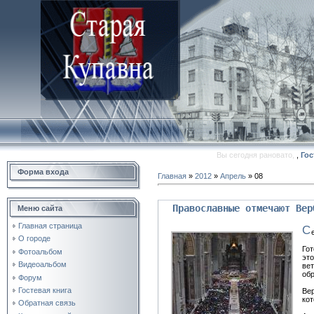
Вы сегодня рановато,
,
Гос
Форма входа
Главная
»
2012
»
Апрель
»
08
Православные отмечают Вер
Меню сайта
Главная страница
С
О городе
Гот
Фотоальбом
эт
Видеоальбом
вет
обр
Форум
Гостевая книга
Вер
кот
Обратная связь