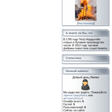
[
Масленница
]
А знаете ли Вы, что
В 1795 году Петр Нордштейн
открыл в Купавне производство
часов. В 1812 году часовая
фабрика перестала существовать.
Статистика
Личный кабинет
Добрый день
, Гость!
Мы рады вас видеть. Пожалуйста
зарегистрируйтесь
или
авторизуйтесь
!
Онлайн всего:
5
Гостей:
5
Пользователей:
0
Сейчас на сайте: