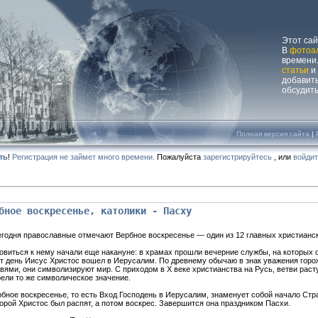
Этот са
В
фотоа
времени.
статьи
и
добавит
обсудит
Полная версия сайта
|
ть
!
Регистрация не займет много времени.
Пожалуйста
зарегистрируйтесь
, или
войди
бное воскресенье, католики - Пасху
егодня православные отмечают Вербное воскресенье — один из 12 главных христианск
овиться к нему начали еще накануне: в храмах прошли вечерние службы, на которых 
от день Иисус Христос вошел в Иерусалим. По древнему обычаю в знак уважения гор
вями, они символизируют мир. С приходом в X веке христианства на Русь, ветви ра
ели то же символическое значение.
бное воскресенье, то есть Вход Господень в Иерусалим, знаменует собой начало Стр
орой Христос был распят, а потом воскрес. Завершится она праздником Пасхи.