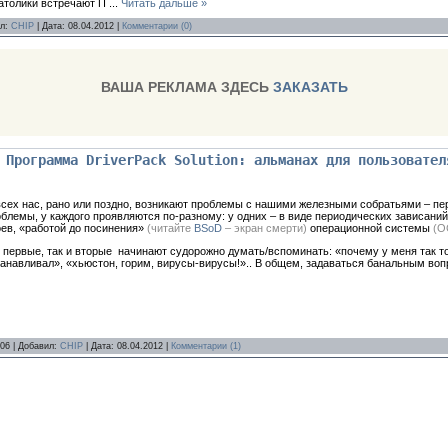
католики встречают П
...
Читать дальше »
ил:
CHIP
| Дата:
08.04.2012
|
Комментарии (0)
ВАША РЕКЛАМА ЗДЕСЬ
ЗАКАЗАТЬ
 Программа DriverPack Solution: альманах для пользовател
всех нас, рано или поздно, возникают проблемы с нашими железными собратьями – п
блемы, у каждого проявляются по-разному: у одних – в виде периодических зависаний
ев, «работой до посинения»
(читайте
BSoD
– экран смерти)
операционной системы
(О
 первые, так и вторые начинают судорожно думать/вспоминать: «почему у меня так то
анавливал», «хьюстон, горим, вирусы-вирусы!».. В общем, задаваться банальным воп
06 | Добавил:
CHIP
| Дата:
08.04.2012
|
Комментарии (1)