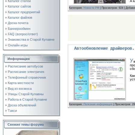
А 
Каталог статей
Каталог сайтов
Категория:
Новости РФ
| Просмотров: 924 | Добав
Каталог предприятий
Каталог файлов
Доска почета
Баннерообмен
FAQ (вопрос/ответ)
Знакомства в Старой Купавне
Онлайн игры
Автообновление драйверов.
Информация
У
про
Расписание автобусов
сбо
Расписание электричек
Как
Телефонный справочник
уст
Карта местности
Вид из космоса
Улицы Старой Купавны
Работа в Старой Купавне
Категория:
Полезная информация
| Просмотров: 29
Доска объявлений
Такси
Свежие темы форума