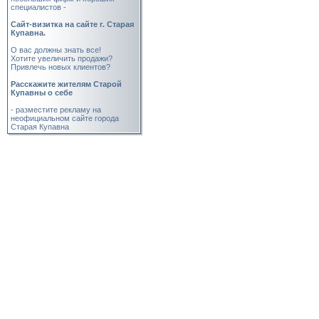
специалистов -
Cайт-визитка на сайте г. Старая
Купавна.
О вас должны знать все!
Хотите увеличить продажи?
Привлечь новых клиентов?
Расскажите жителям Старой
Купавны о себе
- разместите рекламу на
неофициальном сайте города
Старая Купавна