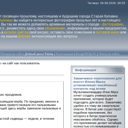
Четверг, 06.08.2026, 08:35
йт посвящен прошлому, настоящему и будущему города Старая Купавна.
льбомах
вы найдете интересные фотографии прошлых лет и настоящего
 Вы так же можете добавлять архивные материалы о городе -
фотографии
,
 т.п., разместить здесь свои
объявления
, информацию о вашем предприятии,
ь в
каталог сайтов
свой ресурс, оставить свое пожелание в
гостевой книге
или
ь на нашем
форуме
интересующие вас вопросы.
PDA версия сайта
Добрый день!
Гость
|
Регистрация
|
Вход
|
RSS
|
ЛС
|
Поиск по сайту
те
на сайт как пользователь
Информация
Заманчивое «приложение для
всего» Илона Маска
устанавливает неизбежный
контроль над всеми
Мультимиллиардер Илон Маск
их праздников.
хочет создать универсальное
приложение, которое будет
освящали вербу. По преданию, именно в
подходить для всего. Заманчиво
ожане приветствовали его пальмовыми
удобно и к тому же смертельно
стущей здесь вербы заменили пальмовые и
опасно. В Китае уже существует
подобное приложение, без
которого в Китае практически
астной седмицы — недели, в течение
невозможно обойтись. Однако
это приложение делает китайцев
полностью отслеживаемыми и