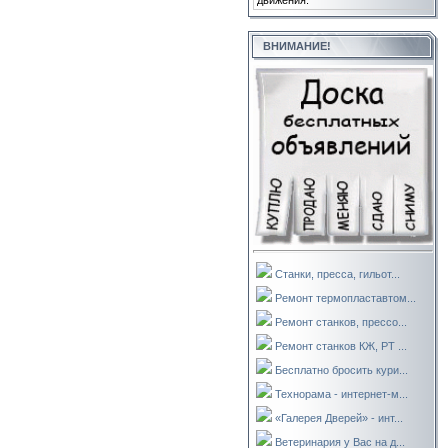
движения.
ВНИМАНИЕ!
Станки, пресса, гильот...
Ремонт термопластавтом...
Ремонт станков, прессо...
Ремонт станков КЖ, РТ ...
Бесплатно бросить кури...
Технорама - интернет-м...
«Галерея Дверей» - инт...
Ветеринария у Вас на д...