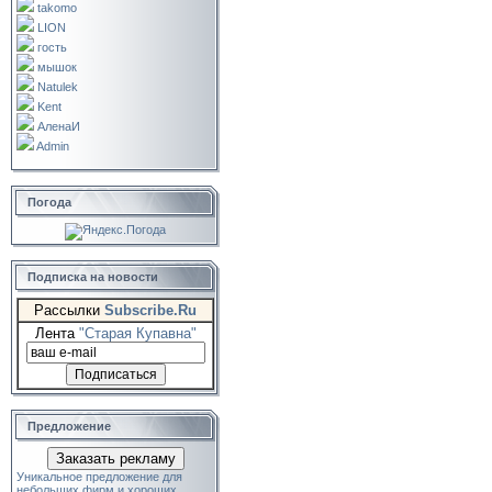
takomo
LION
гость
мышок
Natulek
Kent
АленаИ
Admin
Погода
Подписка на новости
Рассылки
Subscribe.Ru
Лента
"Старая Купавна"
Предложение
Заказать рекламу
Уникальное предложение для
небольших фирм и хороших