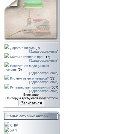
Дорога в никуда
(9)
[
Здравоохранение
]
Мифы о гриппе и проч.
(7)
[
Здравоохранение
]
Бесплатная медицинская
помощь
(5)
[
Здравоохранение
]
Кто чем от чего лечится?
(72)
[
Здравоохранение
]
Купавинские поликлиники
(307)
[
Здравоохранение
]
Внимание!
На форум требуются модераторы
Записаться
Самые активные авторы
CHIP
XBIT