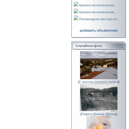
Кровати металлические ...
Кровати металлические ...
Рекомендуем мастера по...
добавить объявление
Случайное фото
[
С высоты птичьего полета
]
[
Памяти Воинов Афгана
]