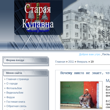
Доброе вам утро
,
Гость
Форма входа
Главная
»
2011
»
Февраль
»
19
Почему никто не знает, чт
Меню сайта
Главная страница
М
О городе
Как
Фотоальбом
Ест
Видеоальбом
во
фо
Форум
В 
Гостевая книга
пре
Обратная связь
сви