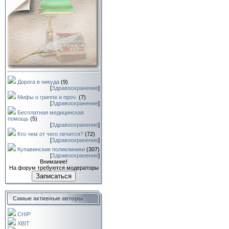
Дорога в никуда
(9)
[
Здравоохранение
]
Мифы о гриппе и проч.
(7)
[
Здравоохранение
]
Бесплатная медицинская
помощь
(5)
[
Здравоохранение
]
Кто чем от чего лечится?
(72)
[
Здравоохранение
]
Купавинские поликлиники
(307)
[
Здравоохранение
]
Внимание!
На форум требуются модераторы
Записаться
Самые активные авторы
CHIP
XBIT