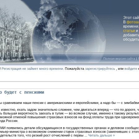
Этот са
В
фотоа
времени.
статьи
и
добавит
обсудит
Полная версия сайта
|
!
Регистрация не займет много времени.
Пожалуйста
зарегистрируйтесь
, или
войдите
н
о будет с пенсиями
ы сравниваем наши пенсии с американскими и европейскими, а надо бы — с зимбабв
 известно, ехать задом значительно сложнее, чем двигаться вперед — что по дороге, 
ь большая вероятность заехать в тупик — во всяком случае, именно к такому резуль
зможной отменой повышения страховых взносов на фонд оплаты труда при одноврем
нда России.
СМИ появились детали обсуждающихся в государственных органах и деловом сообщес
мьер-министра о возможном снижении ставок страховых взносов (заменивших с этого
детельств того, что резкий рост отчислений с первы
...
Читать дальше »