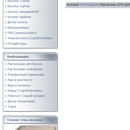
Каталог статей
Категория:
Это интересно
| Просмотров: 1175 | До
Каталог сайтов
Каталог предприятий
Каталог файлов
Доска почета
Баннерообмен
FAQ (вопрос/ответ)
Знакомства в Старой Купавне
Онлайн игры
Информация
Расписание автобусов
Расписание электричек
Телефонный справочник
Карта местности
Вид из космоса
Улицы Старой Купавны
Работа в Старой Купавне
Доска объявлений
Такси
Свежие темы форума