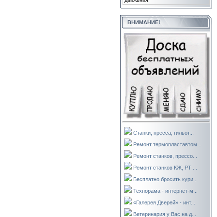
движения.
ВНИМАНИЕ!
Станки, пресса, гильот...
Ремонт термопластавтом...
Ремонт станков, прессо...
Ремонт станков КЖ, РТ ...
Бесплатно бросить кури...
Технорама - интернет-м...
«Галерея Дверей» - инт...
Ветеринария у Вас на д...