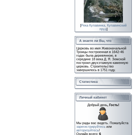
[
Река Купавинка, Купавинский
пруд
]
А знаете ли Вы, что
Церковь во имя Живоначальной
Троицы построенная в 1642-46
годах была деревянною, в
середине 18 века Д. Я. Земской
построил двухэтажную каменную
церковь. Строительство
завершилось в 1751 году.
Статистика
Личный кабинет
Добрый день
, Гость!
Мы рады вас видеть. Пожалуйста
зарегистрируйтесь
или
авторизуйтесь
!
Онлайн всего:
6