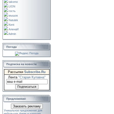
takomo
LION
гость
мышок
Natulek
Kent
АленаИ
Admin
Погода
Подписка на новости
Рассылки
Subscribe.Ru
Лента
"Старая Купавна"
Предложение
Заказать рекламу
Уникальное предложение для
небольших фирм и хороших