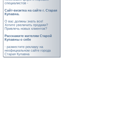
специалистов -
Cайт-визитка на сайте г. Старая
Купавна.
О вас должны знать все!
Хотите увеличить продажи?
Привлечь новых клиентов?
Расскажите жителям Старой
Купавны о себе
- разместите рекламу на
неофициальном сайте города
Старая Купавна