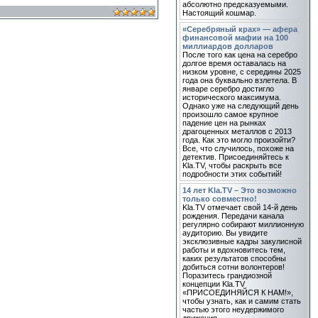
абсолютно предсказуемыми.
Настоящий кошмар.
«Серебряный крах» — афера
финансовой мафии на 100
миллиардов долларов
После того как цена на серебро
долгое время оставалась на
низком уровне, с середины 2025
года она буквально взлетела. В
январе серебро достигло
исторического максимума.
Однако уже на следующий день
произошло самое крупное
падение цен на рынках
драгоценных металлов с 2013
года. Как это могло произойти?
Все, что случилось, похоже на
детектив. Присоединяйтесь к
Kla.TV, чтобы раскрыть все
подробности этих событий!
14 лет Kla.TV – Это возможно
только совместно!
Kla.TV отмечает свой 14-й день
рождения. Передачи канала
регулярно собирают миллионную
аудиторию. Вы увидите
эксклюзивные кадры закулисной
работы и вдохновитесь тем,
каких результатов способны
добиться сотни волонтеров!
Поразитесь грандиозной
концепции Kla.TV
«ПРИСОЕДИНЯЙСЯ К НАМ!»,
чтобы узнать, как и самим стать
частью этого неудержимого