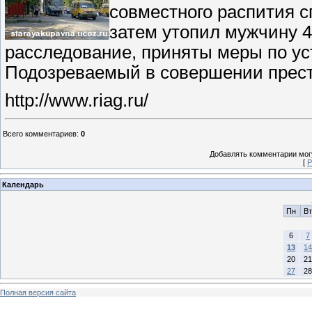
совместного распития с
затем утопил мужчину 4
расследование, приняты меры по ус
Подозреваемый в совершении прест
http://www.riag.ru/
Всего комментариев
:
0
Добавлять комментарии могу
[
Р
Календарь
Пн
Вт
6
7
13
14
20
21
27
28
Полная версия сайта