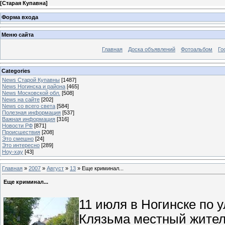
[
Старая Купавна
]
Форма входа
Меню сайта
Главная
Доска объявлений
Фотоальбом
Го
Categories
News Старой Купавны
[1487]
News Ногинска и района
[465]
News Московской обл.
[508]
News на сайте
[202]
News со всего света
[584]
Полезная информация
[537]
Важная информация
[316]
Новости РФ
[871]
Происшествия
[208]
Это смешно
[24]
Это интересно
[289]
Ноу-хау
[43]
Главная
»
2007
»
Август
»
13
» Еще криминал...
Еще криминал...
11 июля в Ногинске по у
Клязьма местный жител