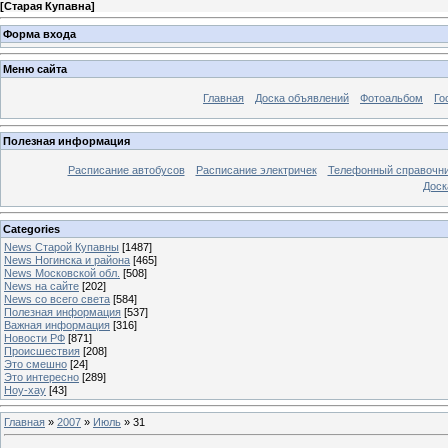
[
Старая Купавна
]
Форма входа
Меню сайта
Главная
Доска объявлений
Фотоальбом
Го
Полезная информация
Расписание автобусов
Расписание электричек
Телефонный справочн
Доск
Categories
News Старой Купавны
[1487]
News Ногинска и района
[465]
News Московской обл.
[508]
News на сайте
[202]
News со всего света
[584]
Полезная информация
[537]
Важная информация
[316]
Новости РФ
[871]
Происшествия
[208]
Это смешно
[24]
Это интересно
[289]
Ноу-хау
[43]
Главная
»
2007
»
Июль
»
31