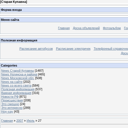
[
Старая Купавна
]
Форма входа
Меню сайта
Главная
Доска объявлений
Фотоальбом
Го
Полезная информация
Расписание автобусов
Расписание электричек
Телефонный справочн
Доск
Categories
News Старой Купавны
[1487]
News Ногинска и района
[465]
News Московской обл.
[508]
News на сайте
[202]
News со всего света
[584]
Полезная информация
[537]
Важная информация
[316]
Новости РФ
[871]
Происшествия
[208]
Это смешно
[24]
Это интересно
[289]
Ноу-хау
[43]
Главная
»
2007
»
Июль
»
27