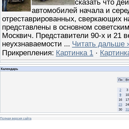
сказать что де
автомобилей начала и сере
отреставрированных, сверкающих на 
представлены в основном советски
Москвич. Представители 90-х и 21 в
неухзнаваемости
...
Читать дальше 
Прикрепления:
Картинка 1
·
Картинк
Календарь
Пн
Вт
2
3
9
10
16
17
23
24
30
31
Полная версия сайта