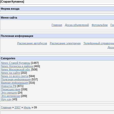
[
Старая Купавна
]
Форма входа
Меню сайта
Главная
Доска объявлений
Фотоальбом
Го
Полезная информация
Расписание автобусов
Расписание электричек
Телефонный справочн
Доск
Categories
News Старой Купавны
[1487]
News Ногинска и района
[465]
News Московской обл.
[508]
News на сайте
[202]
News со всего света
[584]
Полезная информация
[537]
Важная информация
[316]
Новости РФ
[871]
Происшествия
[208]
Это смешно
[24]
Это интересно
[289]
Ноу-хау
[43]
Главная
»
2007
»
Июль
»
09