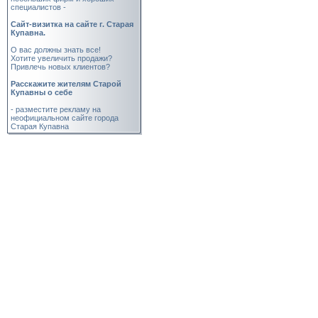
специалистов -
Cайт-визитка на сайте г. Старая
Купавна.
О вас должны знать все!
Хотите увеличить продажи?
Привлечь новых клиентов?
Расскажите жителям Старой
Купавны о себе
- разместите рекламу на
неофициальном сайте города
Старая Купавна