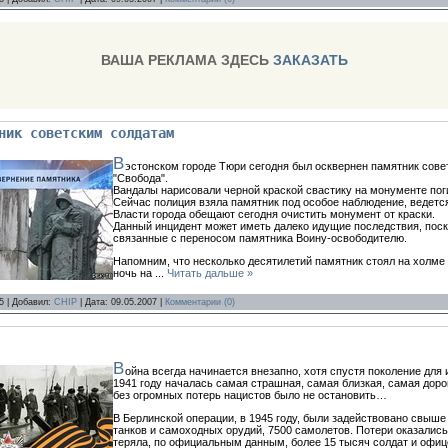
ВАША РЕКЛАМА ЗДЕСЬ
ЗАКАЗАТЬ
ник советским солдатам
В
эстонском городе Тюри сегодня был осквернен памятник сове
"Свобода".
Вандалы нарисовали черной краской свастику на монументе пог
Сейчас полиция взяла памятник под особое наблюдение, ведется
Власти города обещают сегодня очистить монумент от краски.
Данный инцидент может иметь далеко идущие последствия, поск
связанные с переносом памятника Воину-освободителю.
Напомним, что несколько десятилетий памятник стоял на холме 
ночь на
...
Читать дальше »
5 | Добавил:
CHIP
| Дата:
09.05.2007
|
Комментарии (0)
В
ойна всегда начинается внезапно, хотя спустя поколение для 
1941 году началась самая страшная, самая близкая, самая доро
без огромных потерь нацистов было не остановить…
В Берлинской операции, в 1945 году, были задействовано свыше
танков и самоходных орудий, 7500 самолетов. Потери оказалис
теряла, по официальным данным, более 15 тысяч солдат и офице