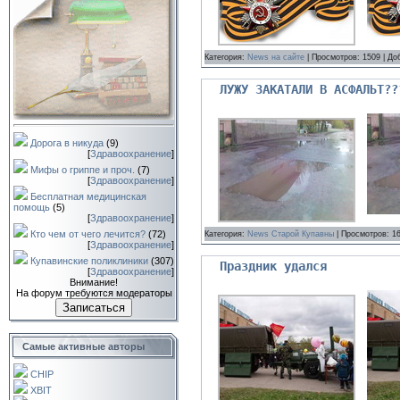
Категория:
News на сайте
| Просмотров: 1509 | Д
ЛУЖУ ЗАКАТАЛИ В АСФАЛЬТ??
Дорога в никуда
(9)
[
Здравоохранение
]
Мифы о гриппе и проч.
(7)
[
Здравоохранение
]
Бесплатная медицинская
помощь
(5)
[
Здравоохранение
]
Кто чем от чего лечится?
(72)
Категория:
News Старой Купавны
| Просмотров: 1
[
Здравоохранение
]
Купавинские поликлиники
(307)
Праздник удался
[
Здравоохранение
]
Внимание!
На форум требуются модераторы
Записаться
Самые активные авторы
CHIP
XBIT