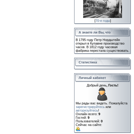
[
70-е годы
]
А знаете ли Вы, что
В 1795 году Петр Нордштейн
открыл в Купавне производство
часов. В 1812 году часовая
фабрика перестала существовать.
Статистика
Личный кабинет
Добрый день
, Гость!
Мы рады вас видеть. Пожалуйста
зарегистрируйтесь
или
авторизуйтесь
!
Онлайн всего:
9
Гостей:
9
Пользователей:
0
Сейчас на сайте: