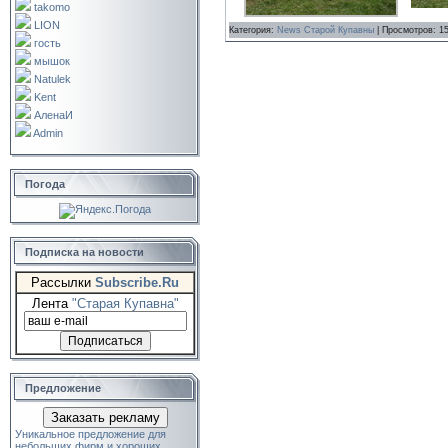
takomo
LION
Категория:
News Старой Купавны
| Просмотров: 1
гость
мышок
Natulek
Kent
АленаИ
Admin
Погода
Подписка на новости
Рассылки
Subscribe.Ru
Лента
"Старая Купавна"
Предложение
Заказать рекламу
Уникальное предложение для
небольших фирм и хороших