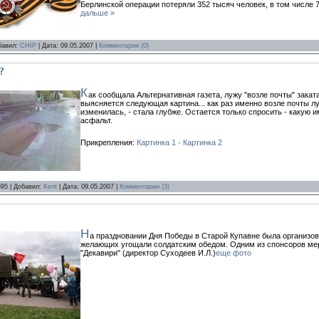
Берлинской операции потеряли 352 тысяч человек, в том числе
дальше »
обавил:
CHIP
| Дата:
09.05.2007
|
Комментарии (0)
?
К
ак сообщала Альтернативная газета, лужу "возле почты" закат
выясняется следующая картина... как раз именно возле почты лу
изменилась, - стала глубже. Остается только спросить - какую 
асфальт.
Прикрепления:
Картинка 1
·
Картинка 2
695 | Добавил:
Kent
| Дата:
09.05.2007
|
Комментарии (3)
Н
а праздновании Дня Победы в Старой Купавне была организов
желающих угощали солдатским обедом. Одним из спонсоров ме
"Декавири" (директор Суходеев И.Л.)
еще фото