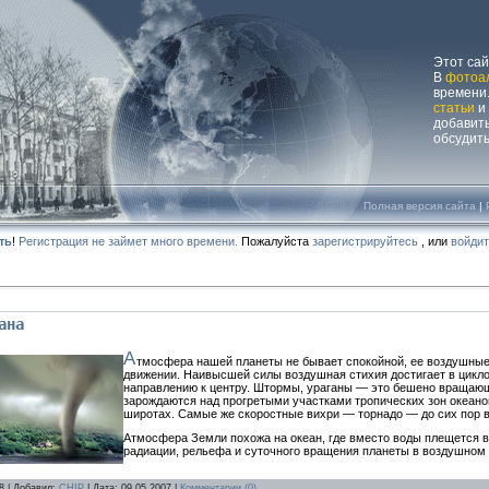
Этот са
В
фотоа
времени.
статьи
и
добавит
обсудит
Полная версия сайта
|
ть
!
Регистрация не займет много времени.
Пожалуйста
зарегистрируйтесь
, или
войди
ана
А
тмосфера нашей планеты не бывает спокойной, ее воздушные
движении. Наивысшей силы воздушная стихия достигает в цикл
направлению к центру. Штормы, ураганы — это бешено вращающи
зарождаются над прогретыми участками тропических зон океанов
широтах. Самые же скоростные вихри — торнадо — до сих пор в
Атмосфера Земли похожа на океан, где вместо воды плещется в
радиации, рельефа и суточного вращения планеты в воздушном
8 | Добавил:
CHIP
| Дата:
09.05.2007
|
Комментарии (0)