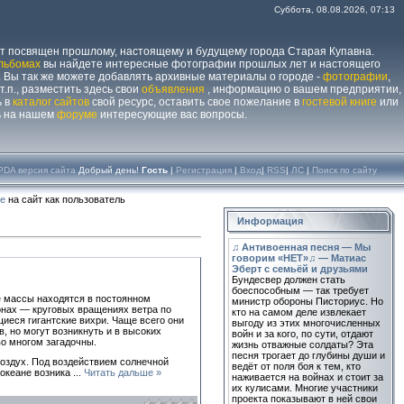
Суббота, 08.08.2026, 07:13
йт посвящен прошлому, настоящему и будущему города Старая Купавна.
льбомах
вы найдете интересные фотографии прошлых лет и настоящего
 Вы так же можете добавлять архивные материалы о городе -
фотографии
,
 т.п., разместить здесь свои
объявления
, информацию о вашем предприятии,
ь в
каталог сайтов
свой ресурс, оставить свое пожелание в
гостевой книге
или
ь на нашем
форуме
интересующие вас вопросы.
PDA версия сайта
Добрый день!
Гость
|
Регистрация
|
Вход
|
RSS
|
ЛС
|
Поиск по сайту
те
на сайт как пользователь
Информация
♫ Антивоенная песня — Мы
говорим «НЕТ»♫ — Матиас
Эберт с семьёй и друзьями
Бундесвер должен стать
боеспособным — так требует
 массы находятся в постоянном
министр обороны Писториус. Но
онах — круговых вращениях ветра по
кто на самом деле извлекает
еся гигантские вихри. Чаще всего они
выгоду из этих многочисленных
, но могут возникнуть и в высоких
войн и за кого, по сути, отдают
о многом загадочны.
жизнь отважные солдаты? Эта
песня трогает до глубины души и
оздух. Под воздействием солнечной
ведёт от поля боя к тем, кто
 океане возника
...
Читать дальше »
наживается на войнах и стоит за
их кулисами. Многие участники
проекта показывают в ней свои