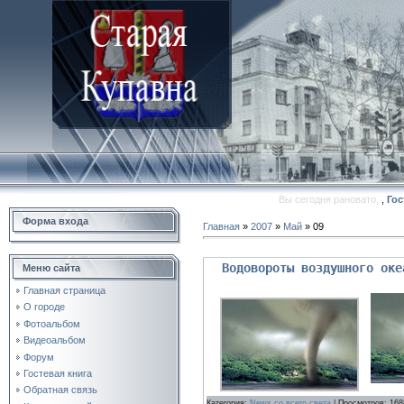
Вы сегодня рановато,
,
Гос
Форма входа
Главная
»
2007
»
Май
»
09
Водовороты воздушного оке
Меню сайта
Главная страница
О городе
Фотоальбом
Видеоальбом
Форум
Гостевая книга
Обратная связь
Категория:
News со всего света
| Просмотров: 168