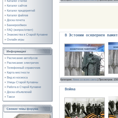
Каталог статей
Каталог сайтов
Каталог предприятий
Каталог файлов
Доска почета
Баннерообмен
FAQ (вопрос/ответ)
В Эстонии осквернен памят
Знакомства в Старой Купавне
Онлайн игры
Информация
Расписание автобусов
Расписание электричек
Телефонный справочник
Карта местности
Вид из космоса
Категория:
News со всего света
| Просмотров: 150
Улицы Старой Купавны
Работа в Старой Купавне
Война
Доска объявлений
Такси
Свежие темы форума