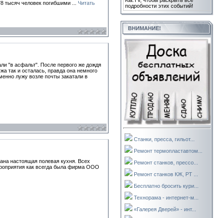
Kla.TV, чтобы раскрыть все
 78 тысяч человек погибшими
...
Читать
подробности этих событий!
ВНИМАНИЕ!
али "в асфальт". После первого же дождя
жа так и осталась, правда она немного
именно лужу возле почты закатали в
Станки, пресса, гильот...
Ремонт термопластавтом...
ана настоящая полевая кухня. Всех
Ремонт станков, прессо...
роприятия как всегда была фирма ООО
Ремонт станков КЖ, РТ ...
Бесплатно бросить кури...
Технорама - интернет-м...
«Галерея Дверей» - инт...