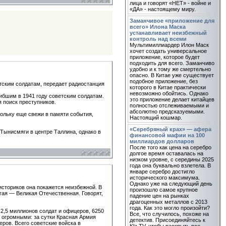
лица и говорят «НЕТ» - войне и
«ДА» - настоящему миру.
Заманчивое «приложение для
всего» Илона Маска
устанавливает неизбежный
контроль над всеми
Мультимиллиардер Илон Маск
хочет создать универсальное
приложение, которое будет
подходить для всего. Заманчиво
удобно и к тому же смертельно
опасно. В Китае уже существует
подобное приложение, без
тским солдатам, передает радиостанция
которого в Китае практически
невозможно обойтись. Однако
ибшим в 1941 году советским солдатам.
это приложение делает китайцев
 поиск преступников.
полностью отслеживаемыми и
абсолютно предсказуемыми.
ольку еще свежи в памяти события,
Настоящий кошмар.
«Серебряный крах» — афера
Тынисмяги в центре Таллина, однако в
финансовой мафии на 100
миллиардов долларов
После того как цена на серебро
долгое время оставалась на
низком уровне, с середины 2025
года она буквально взлетела. В
январе серебро достигло
исторического максимума.
Однако уже на следующий день
историков она покажется неизбежной. В
произошло самое крупное
гая — Великая Отечественная. Говорят,
падение цен на рынках
драгоценных металлов с 2013
года. Как это могло произойти?
 2,5 миллионов солдат и офицеров, 6250
Все, что случилось, похоже на
ь огромными: за сутки Красная Армия
детектив. Присоединяйтесь к
ров. Всего советские войска в