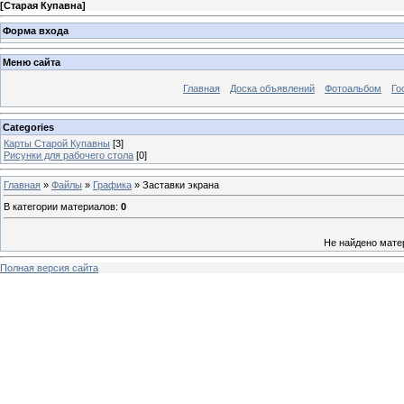
[
Старая Купавна
]
Форма входа
Меню сайта
Главная
Доска объявлений
Фотоальбом
Го
Categories
Карты Старой Купавны
[3]
Рисунки для рабочего стола
[0]
Главная
»
Файлы
»
Графика
» Заставки экрана
В категории материалов
:
0
Не найдено мате
Полная версия сайта