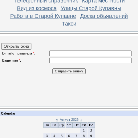
Телефонный справочник
Карта местности
Вид из космоса
Улицы Старой Купавны
Работа в Старой Купавне
Доска объявлений
Такси
Открыть окно
E-mail отправителя
*
:
Ваше имя
*
:
Calendar
«
Август 2026
»
Пн
Вт
Ср
Чт
Пт
Сб
Вс
1
2
3
4
5
6
7
8
9