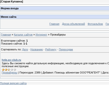
[
Старая Купавна
]
Форма входа
Меню сайта
Главная
Доска объявлений
Фотоальбом
Го
Главная
»
Каталог сайтов
»
Интернет
» Провайдеры
В категории сайтов
:
1
Показано сайтов
:
1-1
Сортировать по
:
Дате
·
Названию
·
Рейтингу
·
Переходам
help.pc-club.ru
Здесь Вы сможете найти детальную информацию, необходимую для подключения к СП
полезные инструкции.
Провайдеры
|
Переходов:
2389
|
Добавил:
Помощь абонентам ООО"РЕАГЕНТ"
|
Дата:
Полная версия сайта