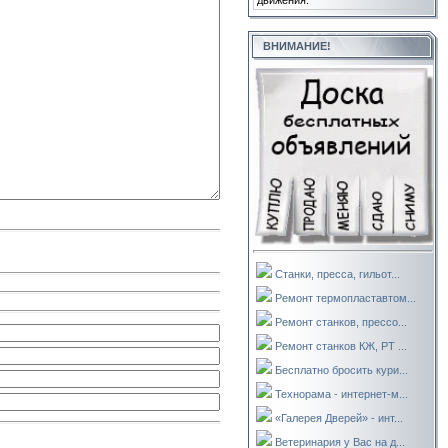
движения.
ВНИМАНИЕ!
Станки, пресса, гильот...
Ремонт термопластавтом...
Ремонт станков, прессо...
Ремонт станков КЖ, РТ ...
Бесплатно бросить кури...
Технорама - интернет-м...
«Галерея Дверей» - инт...
Ветеринария у Вас на д...