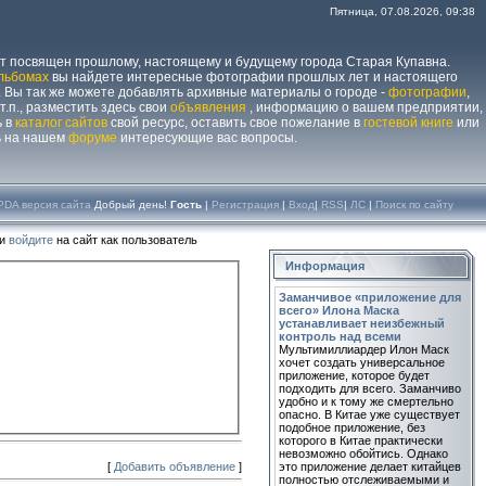
Пятница, 07.08.2026, 09:38
йт посвящен прошлому, настоящему и будущему города Старая Купавна.
льбомах
вы найдете интересные фотографии прошлых лет и настоящего
 Вы так же можете добавлять архивные материалы о городе -
фотографии
,
 т.п., разместить здесь свои
объявления
, информацию о вашем предприятии,
ь в
каталог сайтов
свой ресурс, оставить свое пожелание в
гостевой книге
или
ь на нашем
форуме
интересующие вас вопросы.
PDA версия сайта
Добрый день!
Гость
|
Регистрация
|
Вход
|
RSS
|
ЛС
|
Поиск по сайту
ли
войдите
на сайт как пользователь
Информация
Заманчивое «приложение для
всего» Илона Маска
устанавливает неизбежный
контроль над всеми
Мультимиллиардер Илон Маск
хочет создать универсальное
приложение, которое будет
подходить для всего. Заманчиво
удобно и к тому же смертельно
опасно. В Китае уже существует
подобное приложение, без
которого в Китае практически
невозможно обойтись. Однако
[
Добавить объявление
]
это приложение делает китайцев
полностью отслеживаемыми и