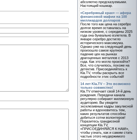
абсолютно предсказуемыми.
Настоящий кошмар.
«Серебряный крах» — афера
финансовой мафии на 100
миллиардов долларов
После того как цена на серебро
долгое время оставалась на
низком уровне, с середины 2025
года она буквально взлетела. В
январе серебро достигло
исторического максимума.
Однако уже на следующий день
произошло самое крупное
падение цен на рынках
драгоценных металлов с 2013
года. Как это могло произойти?
Все, что случилось, похоже на
детектив. Присоединяйтесь к
Kla.TV, чтобы раскрыть все
подробности этих событий!
14 лет Kla.TV – Это возможно
только совместно!
Kla.TV отмечает свой 14-й день
рождения. Передачи канала
регулярно собирают миллионную
аудиторию. Вы увидите
эксклюзивные кадры закулисной
работы и вдохновитесь тем,
каких результатов способны
добиться сотни волонтеров!
Поразитесь грандиозной
концепции Kla.TV
«ПРИСОЕДИНЯЙСЯ К НАМ!»,
чтобы узнать, как и самим стать
частью этого неудержимого