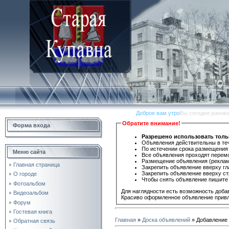
Доброе вам утро
Вы сегодня ранов
Обратите внимание!
Форма входа
Разрешено использовать тол
Объявления действительны в теч
По истечении срока размещения 
Меню сайта
Все объявления проходят перем
Размещение объявления (рекламы)
Главная страница
Закрепить объявление вверху гл
Закрепить объявление вверху стр
О городе
Чтобы снять объявление пишите
Фотоальбом
Для наглядности есть возможность добав
Видеоальбом
Красиво оформленное объявление привл
Форум
Гостевая книга
Главная
»
Доска объявлений
» Добавление
Обратная связь