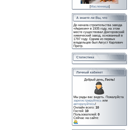
[
Масленница
]
А знаете ли Вы, что
До начала строительства завода
«Акрихин» в 1935 году, на этом
месте существовал Докторовский
химический завод, основанный в
1797 году. Одним из первых
владельцев был Август Карлович
Претр.
Статистика
Личный кабинет
Добрый день
, Гость!
Мы рады вас видеть. Пожалуйста
зарегистрируйтесь
или
авторизуйтесь
!
Онлайн всего:
10
Гостей:
10
Пользователей:
0
Сейчас на сайте: