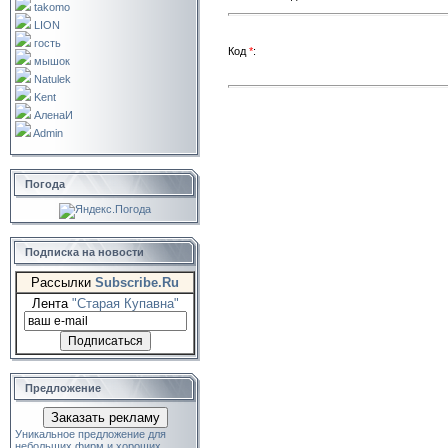
takomo
LION
гость
Код
*
:
мышок
Natulek
Kent
АленаИ
Admin
Погода
Подписка на новости
Рассылки
Subscribe.Ru
Лента
"Старая Купавна"
Предложение
Заказать рекламу
Уникальное предложение для
небольших фирм и хороших