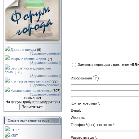
Дорога в никуда
(9)
[
Здравоохранение
]
Мифы о гриппе и проч.
(7)
[
Здравоохранение
]
Заменять переводы строк тегом
<BR>
Бесплатная медицинская
помощь
(5)
[
Здравоохранение
]
Изображения
?
:
Кто чем от чего лечится?
(72)
[
Здравоохранение
]
Купавинские поликлиники
(307)
[
Здравоохранение
]
Внимание!
На форум требуются модераторы
Контактное лицо
*
:
Записаться
E-mail:
Web-site:
Самые активные авторы
Телефон 8(ххх) ххх-хх-хх
*
:
CHIP
XBIT
Разместить до
*
: