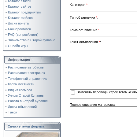
Каталог статей
Категория
*
:
Каталог сайтов
Каталог предприятий
Тип объявления
*
:
Каталог файлов
Доска почета
Баннерообмен
Тема объявления
*
:
FAQ (вопрос/ответ)
Знакомства в Старой Купавне
Текст объявления
*
:
Онлайн игры
Информация
Расписание автобусов
Расписание электричек
Телефонный справочник
Карта местности
Вид из космоса
Заменять переводы строк тегом
<BR>
Улицы Старой Купавны
Работа в Старой Купавне
Полное описание материала:
Доска объявлений
Такси
Свежие темы форума