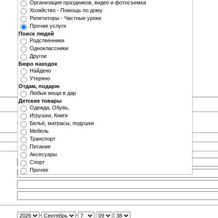
Организация праздников, видео и фотосъемка
Хозяйство - Помощь по дому
Репетиторы - Частные уроки
Прочие услуги
Поиск людей
Родственники
Одноклассники
Другое
Бюро находок
Найдено
Утеряно
Отдам, подарю
Любые вещи в дар
Детские товары
Одежда, Обувь.
Игрушки, Книги
Стандартный загрузчик
|
Мультизагрузчик
Бельё, матрасы, подушки
Мебель
Транспорт
Питание
Аксесуары
Спорт
Прочее
-
-
: