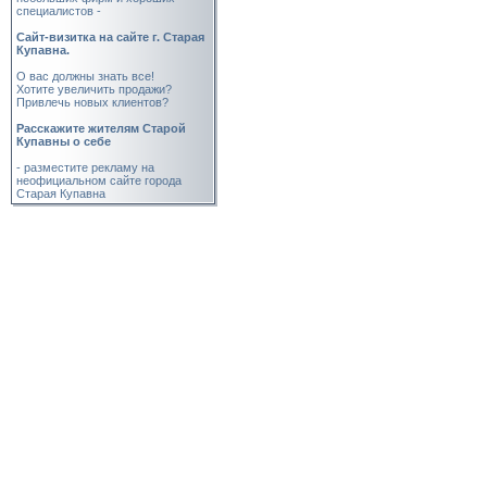
специалистов -
Cайт-визитка на сайте г. Старая
Купавна.
О вас должны знать все!
Хотите увеличить продажи?
Привлечь новых клиентов?
Расскажите жителям Старой
Купавны о себе
- разместите рекламу на
неофициальном сайте города
Старая Купавна