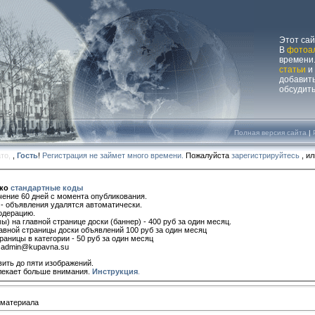
Этот са
В
фотоа
времени.
статьи
и
добавит
обсудит
Полная версия сайта
|
ато,
,
Гость
!
Регистрация не займет много времени.
Пожалуйста
зарегистрируйтесь
, и
ько
стандартные коды
ение 60 дней с момента опубликования.
- объявления удалятся автоматически.
одерацию.
 на главной странице доски (баннер) - 400 руб за один месяц.
авной страницы доски объявлений 100 руб за один месяц
аницы в категории - 50 руб за один месяц
 admin@kupavna.su
ить до пяти изображений.
екает больше внимания.
Инструкция
.
 материала