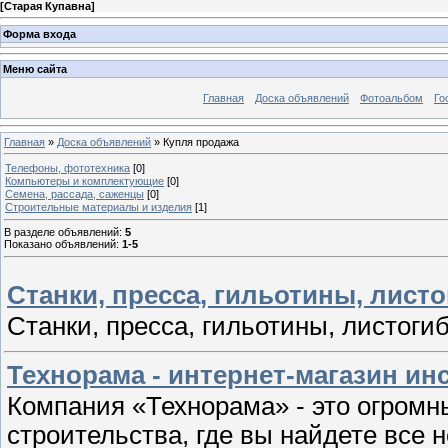
[
Старая Купавна
]
Форма входа
Меню сайта
Главная
Доска объявлений
Фотоальбом
Го
Главная
»
Доска объявлений
» Купля продажа
Телефоны, фототехника
[0]
Компьютеры и комплектующие
[0]
Семена, рассада, саженцы
[0]
Строительные материалы и изделия
[1]
В разделе объявлений
:
5
Показано объявлений
:
1-5
Станки, пресса, гильотины, лист
Станки, пресса, гильотины, листоги
Технорама - интернет-магазин ин
Компания «Технорама» - это огромн
строительства, где вы найдете все 