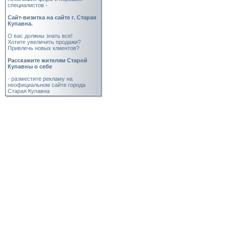
специалистов -
Cайт-визитка на сайте г. Старая
Купавна.
О вас должны знать все!
Хотите увеличить продажи?
Привлечь новых клиентов?
Расскажите жителям Старой
Купавны о себе
- разместите рекламу на
неофициальном сайте города
Старая Купавна