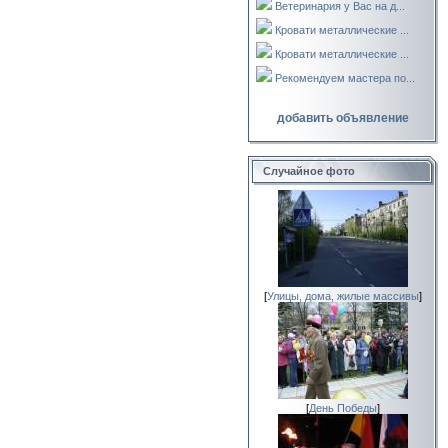
Ветеринария у Вас на д...
Кровати металлические ...
Кровати металлические ...
Рекомендуем мастера по...
добавить объявление
Случайное фото
[
Улицы, дома, жилые массивы
]
[
День Победы
]