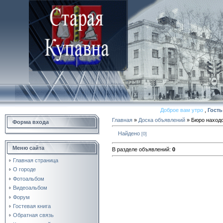
Доброе вам утро
,
Гость
Главная
»
Доска объявлений
» Бюро наход
Форма входа
Найдено
[0]
Меню сайта
В разделе объявлений
:
0
Главная страница
О городе
Фотоальбом
Видеоальбом
Форум
Гостевая книга
Обратная связь