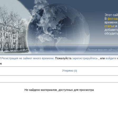
Этот са
В
фотоа
времени.
статьи
и
добавит
обсудит
Полная версия сайта
|
!
Регистрация не займет много времени.
Пожалуйста
зарегистрируйтесь
, или
войдите
н
ок
Утеряно
[0]
Не найдено материалов, доступных для просмотра