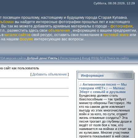
Суббота, 08.08.2026, 12:29
йт посвящен прошлому, настоящему и будущему города Старая Купавна.
льбомах
вы найдете интересные фотографии прошлых лет и настоящего
 Вы так же можете добавлять архивные материалы о городе -
фотографии
,
 т.п., разместить здесь свои
объявления
, информацию о вашем предприятии,
ь в
каталог сайтов
свой ресурс, оставить свое пожелание в
гостевой книге
или
ь на нашем
форуме
интересующие вас вопросы.
PDA версия сайта
Добрый день!
Гость
|
Регистрация
|
Вход
|
RSS
|
ЛС
|
Поиск по сайту
а сайт как пользователь
[
Добавить объявление
]
Информация
♫ Антивоенная песня — Мы
говорим «НЕТ»♫ — Матиас
Эберт с семьёй и друзьями
Бундесвер должен стать
боеспособным — так требует
министр обороны Писториус. Но
кто на самом деле извлекает
выгоду из этих многочисленных
войн и за кого, по сути, отдают
жизнь отважные солдаты? Эта
песня трогает до глубины души и
ведёт от поля боя к тем, кто
наживается на войнах и стоит за
их кулисами. Многие участники
проекта показывают в ней свои