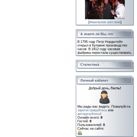
[
Факельное шествие
]
А знаете ли Вы, что
В 1795 году Петр Нордштейн
открыл в Купавне производство
часов. В 1812 году часовая
фабрика перестала существовать.
Статистика
Личный кабинет
Добрый день
, Гость!
Мы рады вас видеть. Пожалуйста
зарегистрируйтесь
или
авторизуйтесь
!
Онлайн всего:
8
Гостей:
8
Пользователей:
0
Сейчас на сайте: