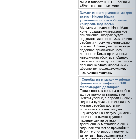
лица и говорят «НЕТ» - войне и
«ДА» - настоящему миру.
Заманчивое «приложение для
всего» Илона Маска
устанавливает неизбежный
контроль над всеми
Мультимиллиардер Илон Маск
хочет создать универсальное
приложение, которое будет
подходить для всего. Заманчиво
удобно и к тому же смертельно
опасно. В Китае уже существует
подобное приложение, без
которого в Китае практически
невозможно обойтись. Однако
это приложение делает китайцев
полностью отслеживаемыми и
абсолютно предсказуемыми.
Настоящий кошмар.
«Серебряный крах» — афера
финансовой мафии на 100
миллиардов долларов
После того как цена на серебро
долгое время оставалась на
низком уровне, с середины 2025
года она буквально взлетела. В
январе серебро достигло
исторического максимума.
Однако уже на следующий день
произошло самое крупное
падение цен на рынках
драгоценных металлов с 2013
года. Как это могло произойти?
Все, что случилось, похоже на
детектив. Присоединяйтесь к