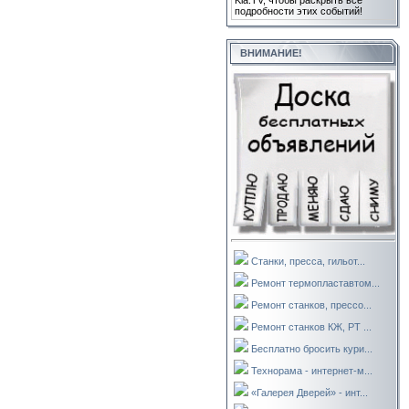
Kla.TV, чтобы раскрыть все
подробности этих событий!
ВНИМАНИЕ!
Станки, пресса, гильот...
Ремонт термопластавтом...
Ремонт станков, прессо...
Ремонт станков КЖ, РТ ...
Бесплатно бросить кури...
Технорама - интернет-м...
«Галерея Дверей» - инт...