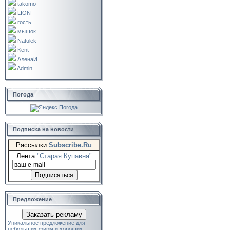
takomo
LION
гость
мышок
Natulek
Kent
АленаИ
Admin
Погода
Подписка на новости
Рассылки
Subscribe.Ru
Лента
"Старая Купавна"
Предложение
Заказать рекламу
Уникальное предложение для
небольших фирм и хороших