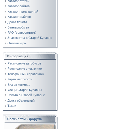
Каталог статей
Каталог сайтов
Каталог предприятий
Каталог файлов
Доска почета
Баннерообмен
FAQ (вопрос/ответ)
Знакомства в Старой Купавне
Онлайн игры
Информация
Расписание автобусов
Расписание электричек
Телефонный справочник
Карта местности
Вид из космоса
Улицы Старой Купавны
Работа в Старой Купавне
Доска объявлений
Такси
Свежие темы форума