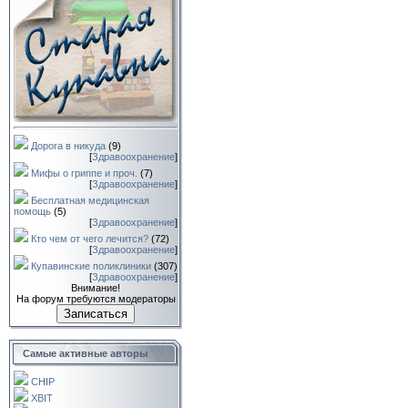
Дорога в никуда
(9)
[
Здравоохранение
]
Мифы о гриппе и проч.
(7)
[
Здравоохранение
]
Бесплатная медицинская
помощь
(5)
[
Здравоохранение
]
Кто чем от чего лечится?
(72)
[
Здравоохранение
]
Купавинские поликлиники
(307)
[
Здравоохранение
]
Внимание!
На форум требуются модераторы
Записаться
Самые активные авторы
CHIP
XBIT