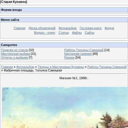
[
Старая Купавна
]
Форма входа
Меню сайта
Главная
Доска объявлений
Фотоальбом
Гостевая книга
Форум
Вопрос - ответ
Статьи
Файлы
Сайты
Categories
Поделки из стекла
[32]
Работы Татьяны Савицкой
[14]
Мастерская рыбака
[31]
Картинная галерея
[89]
Отчеты о рыбалке
[7]
Разное
[54]
Главная
»
Фотоальбом
»
Творцы и Мастеровые Купавны
»
Работы Татьяны Савицкой
» Фабричная площадь, Татьяна Савицкая
Магазин №1, 1988г.