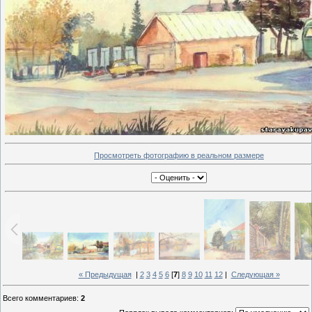
Просмотреть фотографию в реальном размере
« Предыдущая
|
2
3
4
5
6
[
7
]
8
9
10
11
12
|
Следующая »
Всего комментариев
:
2