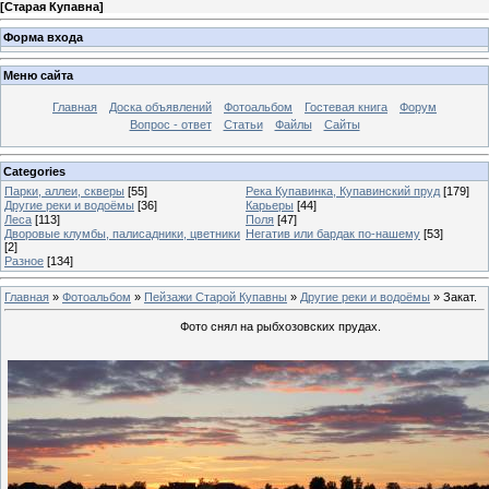
[
Старая Купавна
]
Форма входа
Меню сайта
Главная
Доска объявлений
Фотоальбом
Гостевая книга
Форум
Вопрос - ответ
Статьи
Файлы
Сайты
Categories
Парки, аллеи, скверы
[55]
Река Купавинка, Купавинский пруд
[179]
Другие реки и водоёмы
[36]
Карьеры
[44]
Леса
[113]
Поля
[47]
Дворовые клумбы, палисадники, цветники
Негатив или бардак по-нашему
[53]
[2]
Разное
[134]
Главная
»
Фотоальбом
»
Пейзажи Старой Купавны
»
Другие реки и водоёмы
» Закат.
Фото снял на рыбхозовских прудах.