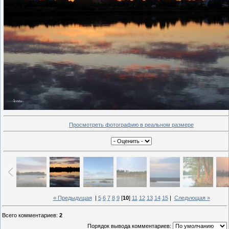
Просмотреть фотографию в реальном размере
« Предыдущая
|
5
6
7
8
9
[
10
]
11
12
13
14
15
|
Следующая »
Всего комментариев
:
2
Порядок вывода комментариев: