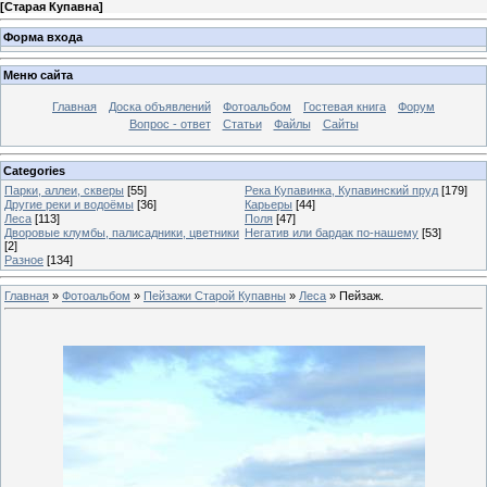
[
Старая Купавна
]
Форма входа
Меню сайта
Главная
Доска объявлений
Фотоальбом
Гостевая книга
Форум
Вопрос - ответ
Статьи
Файлы
Сайты
Categories
Парки, аллеи, скверы
[55]
Река Купавинка, Купавинский пруд
[179]
Другие реки и водоёмы
[36]
Карьеры
[44]
Леса
[113]
Поля
[47]
Дворовые клумбы, палисадники, цветники
Негатив или бардак по-нашему
[53]
[2]
Разное
[134]
Главная
»
Фотоальбом
»
Пейзажи Старой Купавны
»
Леса
» Пейзаж.