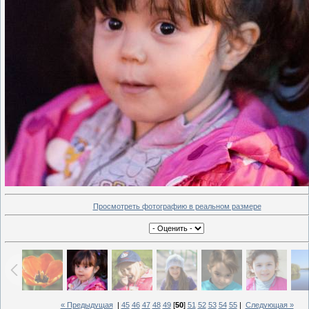
Просмотреть фотографию в реальном размере
« Предыдущая
|
45
46
47
48
49
[
50
]
51
52
53
54
55
|
Следующая »