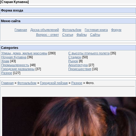
[
Старая Купавна
]
Форма входа
Меню сайта
Главная
Доска объявлений
Фотоальбом
Гостевая книга
Форум
Вопрос - ответ
Статьи
Файлы
Сайты
Categories
Улицы, дома, жилые массивы
[280]
С высоты птичьего полета
[35]
Ночная Купавна
[36]
Стадион
[50]
Храм
[43]
Рынок
[8]
Промышленность
[48]
Архитектура
[27]
Городские развалины
[37]
Происшествия
[16]
Разное
[127]
Главная
»
Фотоальбом
»
Городской пейзаж
»
Разное
» Фото.