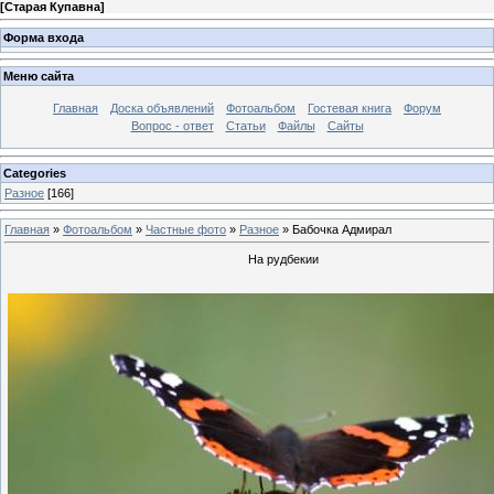
[
Старая Купавна
]
Форма входа
Меню сайта
Главная
Доска объявлений
Фотоальбом
Гостевая книга
Форум
Вопрос - ответ
Статьи
Файлы
Сайты
Categories
Разное
[166]
Главная
»
Фотоальбом
»
Частные фото
»
Разное
» Бабочка Адмирал
На рудбекии