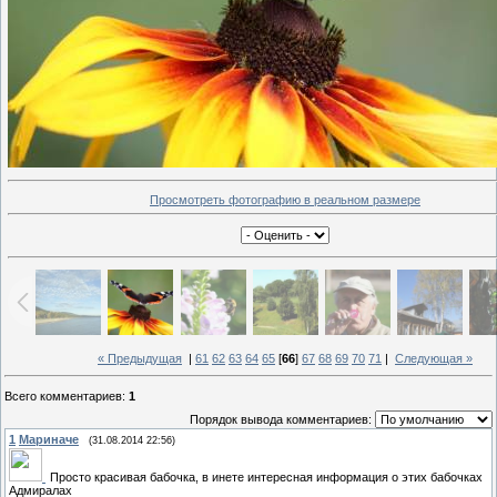
Просмотреть фотографию в реальном размере
« Предыдущая
|
61
62
63
64
65
[
66
]
67
68
69
70
71
|
Следующая »
Всего комментариев
:
1
Порядок вывода комментариев:
1
Мариначе
(31.08.2014 22:56)
Просто красивая бабочка, в инете интересная информация о этих бабочках
Адмиралах