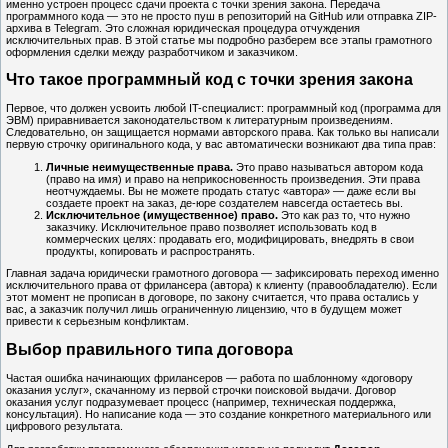
именно устроен процесс сдачи проекта с точки зрения закона. Передача
программного кода — это не просто пуш в репозиторий на GitHub или отправка ZIP-
архива в Telegram. Это сложная юридическая процедура отчуждения
исключительных прав. В этой статье мы подробно разберем все этапы грамотного
оформления сделки между разработчиком и заказчиком.
Что такое программный код с точки зрения закона
Первое, что должен усвоить любой IT-специалист: программный код (программа для
ЭВМ) приравнивается законодательством к литературным произведениям.
Следовательно, он защищается нормами авторского права. Как только вы написали
первую строчку оригинального кода, у вас автоматически возникают два типа прав:
Личные неимущественные права.
Это право называться автором кода
(право на имя) и право на неприкосновенность произведения. Эти права
неотчуждаемы. Вы не можете продать статус «автора» — даже если вы
создаете проект на заказ, де-юре создателем навсегда остаетесь вы.
Исключительное (имущественное) право.
Это как раз то, что нужно
заказчику. Исключительное право позволяет использовать код в
коммерческих целях: продавать его, модифицировать, внедрять в свои
продукты, копировать и распространять.
Главная задача юридически грамотного договора — зафиксировать переход именно
исключительного права от фрилансера (автора) к клиенту (правообладателю). Если
этот момент не прописан в договоре, по закону считается, что права остались у
вас, а заказчик получил лишь ограниченную лицензию, что в будущем может
привести к серьезным конфликтам.
Выбор правильного типа договора
Частая ошибка начинающих фрилансеров — работа по шаблонному «договору
оказания услуг», скачанному из первой строчки поисковой выдачи. Договор
оказания услуг подразумевает процесс (например, техническая поддержка,
консультация). Но написание кода — это создание конкретного материального или
цифрового результата.