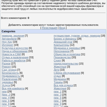
переход прав жестко привязан к факту падения денег на ваш банковский счет.
Потратив однажды время на составление надежного типового шаблона договора, вы
обеспечите себе спокойный сон на протяжении всей вашей карьеры фрилансера и
защитите свой труд от любых посягательств недобросовестных заказчиков.
Всего комментариев
:
0
Добавлять комментарии могут только зарегистрированные пользователи.
[
Регистрация
|
Вход
]
Categories
природа, экология
[7]
путешествия, туризм, отдых, природа
[18]
Автомобили
[9]
Бизнес и финансы
[28]
Ноу-Хау
[19]
Домашний очаг
[39]
Интернет
[19]
Компьютеры
[12]
Культура и искусство
[6]
Медицина и здоровье
[28]
Наука и образование
[10]
Непознанное
[7]
Новости и СМИ
[0]
Общество и политика
[11]
Отдых и развлечения
[33]
Производство
[33]
Работа и заработок
[10]
Спорт
[9]
Разное
[27]
градостроительство
[15]
Ремонт
[15]
Животные
[3]
Сад- огород
[7]
Дети
[10]
Безопасность
[6]
Сфера обслуживания
[9]
Недвижимость
[4]
отдых
[8]
Развлечение
[1]
Медицина
[0]
здоровье
[5]
Товары
[15]
Услуги
[14]
Все для отдыха
[2]
Все для комфорта
[4]
Животные
[1]
new
[29]
new_1
[29]
New_2
[29]
new_3
[29]
new_4
[30]
new_5
[28]
new_6
[28]
new_7
[28]
new_8
[28]
new_9
[29]
new_10
[29]
New_11
[29]