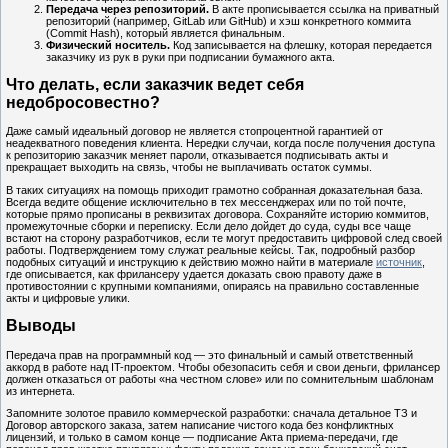
Передача через репозиторий.
В акте прописывается ссылка на приватный
репозиторий (например, GitLab или GitHub) и хэш конкретного коммита
(Commit Hash), который является финальным.
Физический носитель.
Код записывается на флешку, которая передается
заказчику из рук в руки при подписании бумажного акта.
Что делать, если заказчик ведет себя
недобросовестно?
Даже самый идеальный договор не является стопроцентной гарантией от
неадекватного поведения клиента. Нередки случаи, когда после получения доступа
к репозиторию заказчик меняет пароли, отказывается подписывать акты и
прекращает выходить на связь, чтобы не выплачивать остаток суммы.
В таких ситуациях на помощь приходит грамотно собранная доказательная база.
Всегда ведите общение исключительно в тех мессенджерах или по той почте,
которые прямо прописаны в реквизитах договора. Сохраняйте историю коммитов,
промежуточные сборки и переписку. Если дело дойдет до суда, суды все чаще
встают на сторону разработчиков, если те могут предоставить цифровой след своей
работы. Подтверждением тому служат реальные кейсы. Так, подробный разбор
подобных ситуаций и инструкцию к действию можно найти в материале
источник
,
где описывается, как фрилансеру удается доказать свою правоту даже в
противостоянии с крупными компаниями, опираясь на правильно составленные
акты и цифровые улики.
Выводы
Передача прав на программный код — это финальный и самый ответственный
аккорд в работе над IT-проектом. Чтобы обезопасить себя и свои деньги, фрилансер
должен отказаться от работы «на честном слове» или по сомнительным шаблонам
из интернета.
Запомните золотое правило коммерческой разработки: сначала детальное ТЗ и
Договор авторского заказа, затем написание чистого кода без конфликтных
лицензий, и только в самом конце — подписание Акта приема-передачи, где