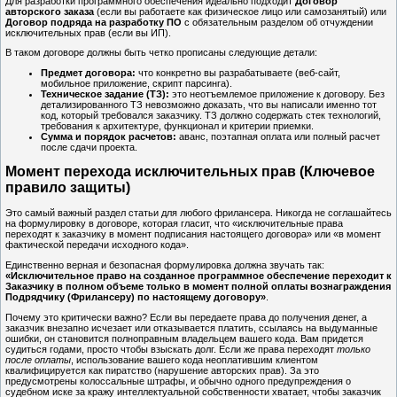
Для разработки программного обеспечения идеально подходит
Договор
авторского заказа
(если вы работаете как физическое лицо или самозанятый) или
Договор подряда на разработку ПО
с обязательным разделом об отчуждении
исключительных прав (если вы ИП).
В таком договоре должны быть четко прописаны следующие детали:
Предмет договора:
что конкретно вы разрабатываете (веб-сайт,
мобильное приложение, скрипт парсинга).
Техническое задание (ТЗ):
это неотъемлемое приложение к договору. Без
детализированного ТЗ невозможно доказать, что вы написали именно тот
код, который требовался заказчику. ТЗ должно содержать стек технологий,
требования к архитектуре, функционал и критерии приемки.
Сумма и порядок расчетов:
аванс, поэтапная оплата или полный расчет
после сдачи проекта.
Момент перехода исключительных прав (Ключевое
правило защиты)
Это самый важный раздел статьи для любого фрилансера. Никогда не соглашайтесь
на формулировку в договоре, которая гласит, что «исключительные права
переходят к заказчику в момент подписания настоящего договора» или «в момент
фактической передачи исходного кода».
Единственно верная и безопасная формулировка должна звучать так:
«Исключительное право на созданное программное обеспечение переходит к
Заказчику в полном объеме только в момент полной оплаты вознаграждения
Подрядчику (Фрилансеру) по настоящему договору»
.
Почему это критически важно? Если вы передаете права до получения денег, а
заказчик внезапно исчезает или отказывается платить, ссылаясь на выдуманные
ошибки, он становится полноправным владельцем вашего кода. Вам придется
судиться годами, просто чтобы взыскать долг. Если же права переходят
только
после оплаты
, использование вашего кода неоплатившим клиентом
квалифицируется как пиратство (нарушение авторских прав). За это
предусмотрены колоссальные штрафы, и обычно одного предупреждения о
судебном иске за кражу интеллектуальной собственности хватает, чтобы заказчик