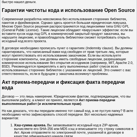
быстро нашел деньги.
Гарантии чистоты кода и использование Open Source
Современная разработка невозможна без использования сторонних библиотек,
пакетов и фреймворков. Однако здесь кроется большая юридическая ловушка.
Многие Open Source решения распространяются под лицензиями типа GNU GPL
(General Public License). Такие лицензии обладают «вирусным» эффектом: если вы
вставите кусок кода под GPL в коммерческий закрытый продукт заказчика, вы
нарушите лицензию, и правообладатель библиотеки сможет потребовать открыть
исходный код всего проекта.
В договоре необходимо прописать пункт о гарантиях (Indemnity clause). Вы должны
гарантировать, что написанный вами код свободен от прав третьих лиц, которые
могут препятствовать его использованию заказчиком. Если вы используете
сторонние компоненты, они должны иметь свободные лицензии, разрешающие
коммерческое использование без открытия исходников (например, MIT, Apache 2.0,
BSD). Рекомендуется прикреплять к акту выполненных работ список всех
использованных сторонних библиотек с указанием их лицензий. Это снимет с вас
ответственность, если в будущем у заказчика возникнут проблемы.
Акт приема-передачи и фиксация факта передачи
кода
Договор — это лишь намерение. Юридическим фактом, подтверждающим, что вы
выполнили работу, а клиент ее принял, является
Акт приема-передачи
выполненных работ (и исключительных прав)
.
Но как доказать, что вы передали именно тот самый код, а не пустую папку? В акте
необходимо четко зафиксировать способ передачи. Вот несколько надежных
вариантов:
Хэш-сумма архива.
Вы запаковываете исходный код в ZIP-архив,
вычисляете его SHA-256 или MD5 хэш и вписываете эту строку символов в
Акт. Архив отправляете по электронной почте, указанной в договоре в
качестве официального канала связи.