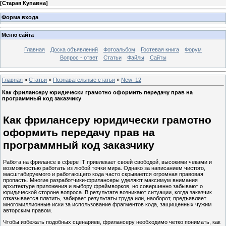
[
Старая Купавна
]
Форма входа
Меню сайта
Главная
Доска объявлений
Фотоальбом
Гостевая книга
Форум
Вопрос - ответ
Статьи
Файлы
Сайты
Главная
»
Статьи
»
Познавательные статьи
»
New_12
Как фрилансеру юридически грамотно оформить передачу прав на
программный код заказчику
Как фрилансеру юридически грамотно
оформить передачу прав на
программный код заказчику
Работа на фрилансе в сфере IT привлекает своей свободой, высокими чеками и
возможностью работать из любой точки мира. Однако за написанием чистого,
масштабируемого и работающего кода часто скрывается огромная правовая
пропасть. Многие разработчики-фрилансеры уделяют максимум внимания
архитектуре приложения и выбору фреймворков, но совершенно забывают о
юридической стороне вопроса. В результате возникают ситуации, когда заказчик
отказывается платить, забирает результаты труда или, наоборот, предъявляет
многомиллионные иски за использование фрагментов кода, защищенных чужим
авторским правом.
Чтобы избежать подобных сценариев, фрилансеру необходимо четко понимать, как