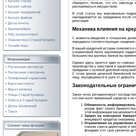
Каталог статей
«банкрот», полагая, что это навсегда
Каталог сайтов
распоряжаться имуществом.
Каталог предприятий
В этой статье мы максимально подроб
накладываются на гражданина после сп
Каталог файлов
репутации.
Доска почета
Механика влияния на кре
Баннерообмен
FAQ (вопрос/ответ)
С момента введения в отношении должн
Знакомства в Старой Купавне
передавать соответствующие сведения в
Онлайн игры
В вашей кредитной истории появляется 
(скоринговый балл) закономерно падае
большинства крупных банков вы времен
Информация
Однако здесь кроется один из главных
производства у приставов и накапливае
Расписание автобусов
гражданин с нулевой долговой нагрузкой
Расписание электричек
С точки зрения циничной банковской л
лицу, находящемуся в шаге от дефолта.
Телефонный справочник
Карта местности
Законодательные огранич
Вид из космоса
Закон четко регламентирует последстви
Улицы Старой Купавны
что они носят временный характер и не
Работа в Старой Купавне
Обязанность информировать 
Доска объявлений
указав факт своего банкротства
Такси
этой информации расценивается
Запрет на повторное банкрот
инициирует кредитор (например, 
Ограничения на управление 
Свежие темы форума
членом совета директоров) в л
фондами этот срок увеличен до 5 