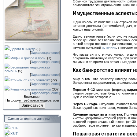
Обычной трудовой деятельности, работ
самозанятого эти ограничения никак не 
Имущественные аспекты: 
Один из самых болезненных страхов по
активов должника (автомобилей, дач, в
крышу над головой.
Единственное жилье (если оно не нахо
более дешевое без веских законных осн
в этой сфере постоянно развивается, з
изучить полезный
источник
, в котором 
Дорога в никуда
(9)
[
Здравоохранение
]
Что касается ипотечного жилья, то до
Мифы о гриппе и проч.
(7)
сохранять ипотечную квартиру при усл
[
Здравоохранение
]
лицами, в то время как остальные долг
Бесплатная медицинская
Как банкротство влияет 
помощь
(5)
[
Здравоохранение
]
Миф о том, что банкроту никогда боль
Кто чем от чего лечится?
(72)
банкротства продолжается, и финансова
[
Здравоохранение
]
Купавинские поликлиники
(307)
Первые 6–12 месяцев (период каран
[
Здравоохранение
]
скоринговые системы будут отклонять з
Внимание!
нужно крайне осторожно.
На форум требуются модераторы
Через 1-2 года.
Ситуация начинает меня
Записаться
базах судебных приставов, многие банк
Крупные кредиты и ипотека.
Получить
чистой кредитной историей (пусть и на
Самые активные авторы
высокий первоначальный взнос (от 30
одобряют еще охотнее, так как машина 
CHIP
Пошаговая стратегия вос
XBIT