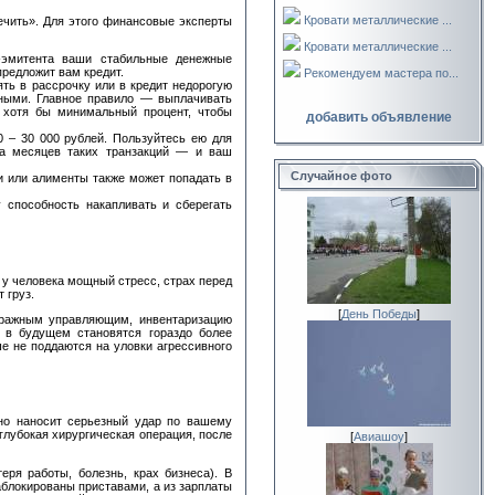
Кровати металлические ...
ечить». Для этого финансовые эксперты
Кровати металлические ...
-эмитента ваши стабильные денежные
редложит вам кредит.
Рекомендуем мастера по...
ть в рассрочку или в кредит недорогую
ными. Главное правило — выплачивать
ь хотя бы минимальный процент, чтобы
добавить объявление
0 – 30 000 рублей. Пользуйтесь ею для
ара месяцев таких транзакций — и ваш
Случайное фото
 или алименты также может попадать в
 способность накапливать и сберегать
 у человека мощный стресс, страх перед
 груз.
[
День Победы
]
итражным управляющим, инвентаризацию
, в будущем становятся гораздо более
е не поддаются на уловки агрессивного
Оно наносит серьезный удар по вашему
глубокая хирургическая операция, после
[
Авиашоу
]
еря работы, болезнь, крах бизнеса). В
аблокированы приставами, а из зарплаты