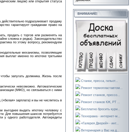
движения.
идическим лицом) или открытия статуса
ВНИМАНИЕ!
а действительно подразумевает продажу
дарство гарантирует гражданам право на
ть, продать с торгов или разменять на
айне сложна и редка). Законодательство
практика по этому вопросу, рекомендуем
аконодательные механизмы, позволяющие
ния выплат именно по ипотеке третьими
 чтобы запугать должника. Жизнь после
Станки, пресса, гильот...
актически невозможно. Автоматические
Ремонт термопластавтом...
ганизации (МФО), но связываться с ними
Ремонт станков, прессо...
(«белая» зарплата) и вы не числитесь в
Ремонт станков КЖ, РТ ...
Бесплатно бросить кури...
ам выгоднее выдать ипотеку человеку с
ости. Для повышения шансов потребуется
Технорама - интернет-м...
и у одного работодателя. Автокредиты
«Галерея Дверей» - инт...
Ветеринария у Вас на д...