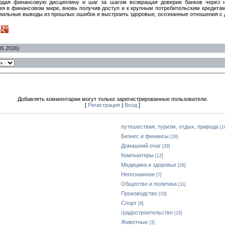
дая финансовую дисциплину и шаг за шагом возвращая доверие банков через 
мя в финансовом мире, вновь получив доступ и к крупным потребительским кредита
авильные выводы из прошлых ошибок и выстроить здоровые, осознанные отношения с 
05.2026)
Добавлять комментарии могут только зарегистрированные пользователи.
[
Регистрация
|
Вход
]
путешествия, туризм, отдых, природа
[1
Бизнес и финансы
[28]
Домашний очаг
[39]
Компьютеры
[12]
Медицина и здоровье
[28]
Непознанное
[7]
Общество и политика
[11]
Производство
[33]
Спорт
[9]
градостроительство
[15]
Животные
[3]