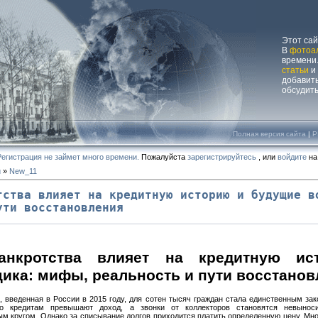
Этот са
В
фотоа
времени.
статьи
и
добавит
обсудит
Полная версия сайта
|
P
Регистрация не займет много времени.
Пожалуйста
зарегистрируйтесь
, или
войдите
на
и
»
New_11
тства влияет на кредитную историю и будущие в
ути восстановления
анкротства влияет на кредитную и
ика: мифы, реальность и пути восстанов
, введенная в России в 2015 году, для сотен тысяч граждан стала единственным за
о кредитам превышают доход, а звонки от коллекторов становятся невыноси
м кругом. Однако за списывание долгов приходится платить определенную цену. Мн