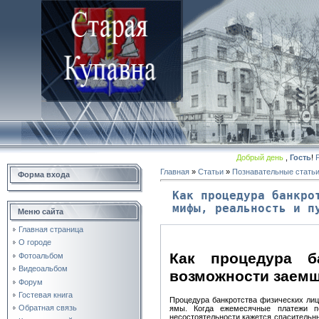
Добрый день
,
Гость
!
Главная
»
Статьи
»
Познавательные стать
Форма входа
Как процедура банкро
мифы, реальность и п
Меню сайта
Главная страница
О городе
Как процедура б
Фотоальбом
Видеоальбом
возможности заемщ
Форум
Гостевая книга
Процедура банкротства физических лиц
Обратная связь
ямы. Когда ежемесячные платежи п
несостоятельности кажется спасительны