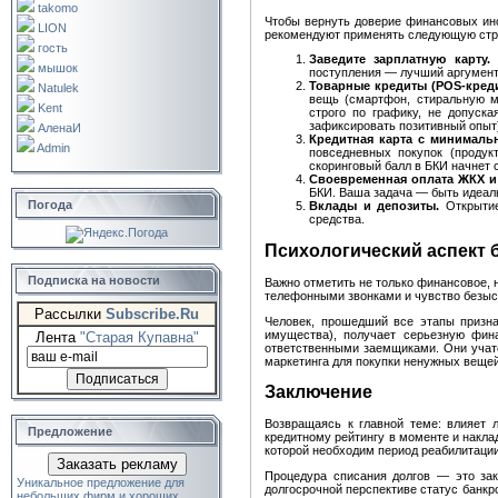
takomo
Чтобы вернуть доверие финансовых инс
LION
рекомендуют применять следующую стр
гость
Заведите зарплатную карту.
П
мышок
поступления — лучший аргумент
Товарные кредиты (POS-креди
Natulek
вещь (смартфон, стиральную м
Kent
строго по графику, не допуск
зафиксировать позитивный опыт
АленаИ
Кредитная карта с минималь
Admin
повседневных покупок (продук
скоринговый балл в БКИ начнет 
Своевременная оплата ЖКХ и
БКИ. Ваша задача — быть идеа
Погода
Вклады и депозиты.
Открытие
средства.
Психологический аспект 
Подписка на новости
Важно отметить не только финансовое, 
телефонными звонками и чувство безысх
Рассылки
Subscribe.Ru
Человек, прошедший все этапы призна
имущества), получает серьезную фина
Лента
"Старая Купавна"
ответственными заемщиками. Они учатс
маркетинга для покупки ненужных вещей
Заключение
Возвращаясь к главной теме: влияет 
Предложение
кредитному рейтингу в моменте и накла
которой необходим период реабилитации
Заказать рекламу
Процедура списания долгов — это зако
Уникальное предложение для
долгосрочной перспективе статус банкр
небольших фирм и хороших