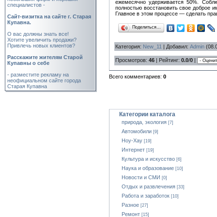
ежемесячно удерживается 50%. Соблю
специалистов -
полностью восстановить свое доброе и
Главное в этом процессе — сделать пр
Cайт-визитка на сайте г. Старая
Купавна.
Поделиться…
О вас должны знать все!
Хотите увеличить продажи?
Привлечь новых клиентов?
Категория
:
New_11
|
Добавил
:
Admin
(08.
Расскажите жителям Старой
Просмотров
:
46
|
Рейтинг
:
0.0
/
0
|
Купавны о себе
- разместите рекламу на
Всего комментариев
:
0
неофициальном сайте города
Старая Купавна
Категории каталога
природа, экология
[7]
Автомобили
[9]
Ноу-Хау
[19]
Интернет
[19]
Культура и искусство
[6]
Наука и образование
[10]
Новости и СМИ
[0]
Отдых и развлечения
[33]
Работа и заработок
[10]
Разное
[27]
Ремонт
[15]