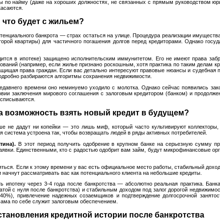
ы по найму (даже на хороших должностях, не связанных с прямым руководством юр
касаются.
что будет с жильем?
тенциального банкрота — страх остаться на улице. Процедура реализации имуществ
торой квартиры) для частичного погашения долгов перед кредиторами. Однако госу
дится в ипотеке) защищено исполнительским иммунитетом. Его не имеют права забра
ований (например, если жилье признано роскошным, хотя практика по таким делам кр
ащищая права граждан. Если вас детально интересуют правовые нюансы и судебная 
подробно разбираются алгоритмы сохранения недвижимости.
 недавнего времени оно неминуемо уходило с молотка. Однако сейчас появились з
овии заключения мирового соглашения с залоговым кредитором (банком) и продолже
и списываются.
на возможность взять новый кредит в будущем?
ше не дадут ни копейки — это лишь миф, который часто культивируют коллекторы,
я система устроена так, чтобы возвращать людей в ряды активных потребителей.
тина).
В этот период получить одобрение в крупном банке на серьезную сумму пр
аявки. Единственными, кто с радостью одобрит вам займ, будут микрофинансовые ор
ться. Если к этому времени у вас есть официальное место работы, стабильный доход 
и начнут рассматривать вас как потенциального клиента на небольшие кредиты.
 ипотеку через 3-4 года после банкротства — абсолютно реальная практика. Банк
чатой с нуля после банкротства) и стабильным доходом под залог дорогой недвижим
-40%), привлечение надежных созаемщиков и подтверждение долгосрочной занятост
сама по себе служит залоговым обеспечением.
становления кредитной истории после банкротства