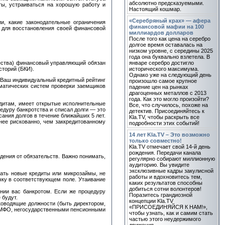
абсолютно предсказуемыми.
иты, устраиваться на хорошую работу и
Настоящий кошмар.
«Серебряный крах» — афера
и, какие законодательные ограничения
финансовой мафии на 100
а для восстановления своей финансовой
миллиардов долларов
После того как цена на серебро
долгое время оставалась на
низком уровне, с середины 2025
года она буквально взлетела. В
щества) финансовый управляющий обязан
январе серебро достигло
торий (БКИ).
исторического максимума.
Однако уже на следующий день
. Ваш индивидуальный кредитный рейтинг
произошло самое крупное
оматических систем проверки заемщиков
падение цен на рынках
драгоценных металлов с 2013
года. Как это могло произойти?
едитам, имеет открытые исполнительные
Все, что случилось, похоже на
едуру банкротства и списал долги — это
детектив. Присоединяйтесь к
сания долгов в течение ближайших 5 лет.
Kla.TV, чтобы раскрыть все
нее рискованно, чем заккредитованному
подробности этих событий!
14 лет Kla.TV – Это возможно
только совместно!
Kla.TV отмечает свой 14-й день
рождения. Передачи канала
дения от обязательств. Важно понимать,
регулярно собирают миллионную
аудиторию. Вы увидите
эксклюзивные кадры закулисной
ать новые кредиты или микрозаймы, не
работы и вдохновитесь тем,
очку в соответствующем поле. Утаивание
каких результатов способны
добиться сотни волонтеров!
нии вас банкротом. Если же процедуру
Поразитесь грандиозной
 будут.
концепции Kla.TV
ководящие должности (быть директором,
«ПРИСОЕДИНЯЙСЯ К НАМ!»,
, МФО, негосударственными пенсионными
чтобы узнать, как и самим стать
частью этого неудержимого