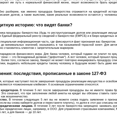
 закроет им путь к нормальной финансовой жизни, лишит возможности брать кред
но разберем, как именно процедура банкротства отражается на кредитной истори
исания долгов, а также выясним, какие реальные возможности остаются у человек
дитную историю: что видят банки?
ика процедуры банкротства (будь то реструктуризация долгов или реализация иму
 Единый федеральный реестр сведений о банкротстве (ЕФРСБ) и в Бюро кредитных ис
специальная информационная часть, где фиксируется факт признания вас банкротом
т до минимальных значений, оказываясь в так называемой «красной зоне». Для авт
но становитесь клиентом с запретительным маркером.
 парадоксов финансового мира. Для банка человек, который годами не платит по кр
т пени — это безнадежный должник ("дефолтник"). А вот человек, который прошел проц
. Более того, согласно закону, банкрот не может повторно инициировать процедуру спи
огики, выдавать небольшие кредиты такому человеку в будущем может быть даже ме
ения: последствия, прописанные в законе 127-ФЗ
я, которые наступают после завершения процедуры реализации имущества и освобож
 являются «пожизненным клеймом». К основным ограничениям относятся:
кредиторов.
В течение 5 лет после завершения процедуры вы не имеете права бр
. Это означает, что при заполнении любой анкеты на кредит вы обязаны ставить гал
 как мошенничество.
ство.
В течение следующих 5 лет вы не можете снова подать заявление о призна
если вы снова наберете долгов и перестанете платить), то долги в этот раз списаны не
юридическими лицами.
В течение 3 лет после банкротства запрещено занимать ру
юбых юридических лицах, например, в ООО. Для управления страховыми компаниями
лет, а для банков — до 10 лет.