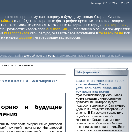
Пятница, 07.08.2026, 20:22
йт посвящен прошлому, настоящему и будущему города Старая Купавна.
льбомах
вы найдете интересные фотографии прошлых лет и настоящего
 Вы так же можете добавлять архивные материалы о городе -
фотографии
,
 т.п., разместить здесь свои
объявления
, информацию о вашем предприятии,
ь в
каталог сайтов
свой ресурс, оставить свое пожелание в
гостевой книге
или
ь на нашем
форуме
интересующие вас вопросы.
DA версия сайта
Добрый вечер!
Гость
|
Регистрация
|
Вход
|
RSS
|
ЛС
|
Поиск по сайту
 сайт как пользователь
Информация
озможности заемщика:
Заманчивое «приложение для
всего» Илона Маска
устанавливает неизбежный
контроль над всеми
Мультимиллиардер Илон Маск
хочет создать универсальное
приложение, которое будет
сторию и будущие
подходить для всего. Заманчиво
удобно и к тому же смертельно
опасно. В Китае уже существует
ления
подобное приложение, без
которого в Китае практически
невозможно обойтись. Однако
конным способом выбраться из долговой
это приложение делает китайцев
мой рутиной, признание финансовой
полностью отслеживаемыми и
огие заемщики панически боятся статуса