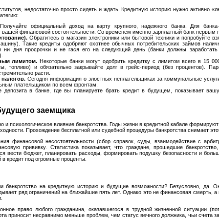
титутов, недостаточно просто сидеть и ждать. Кредитную историю нужно активно «л
атегию:
олучайте официальный доход на карту крупного, надежного банка. Для банка
 вашей финансовой состоятельности. Со временем именно зарплатный банк первым п
тование).
Обратитесь в магазин электроники или бытовой техники и попробуйте взя
ашину). Такие кредиты одобряют охотнее обычных потребительских займов налич
ая ни дня просрочки и не гася его на следующий день (банки должны заработат
).
ным лимитом.
Некоторые банки могут одобрить кредитку с лимитом всего в 15 00
ты, топливо) и обязательно закрывайте долг в грейс-период (без процентов). П
стремительно расти.
 налогов.
Сегодня информация о злостных неплательщиках за коммунальные услуги
льным плательщиком по всем фронтам.
 депозита в банке, где вы планируете брать кредит в будущем, показывает вашу
будущего заемщика
но и психологическое влияние банкротства. Годы жизни в кредитной кабале формируют
одности. Прохождение бесплатной или судебной процедуры банкротства снимает этот
ния финансовой несостоятельности (сбор справок, суды, взаимодействие с арб
нсовую прививку. Статистика показывает, что граждане, прошедшие банкротство
я вести бюджет, планировать расходы, формировать подушку безопасности и больш
 в кредит под огромные проценты.
ли банкротство на кредитную историю и будущие возможности? Безусловно, да. 
дывает ряд ограничений на ближайшие пять лет. Однако это не финансовая смерть, а 
.
нное право любого гражданина, оказавшегося в трудной жизненной ситуации (пот
ота приносит несравнимо меньше проблем, чем статус вечного должника, чьи счета з