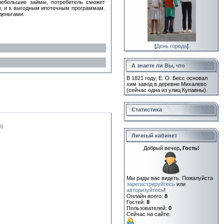
небольшие займы, потребитель сможет
м, и к выгодным ипотечным программам.
деньгами.
[
День города
]
А знаете ли Вы, что
В 1821 году, Е. О. Бесс основал
хим завод в деревне Михалево
(сейчас одна из улиц Купавны).
Статистика
8]
Личный кабинет
Добрый вечер
, Гость!
Мы рады вас видеть. Пожалуйста
зарегистрируйтесь
или
авторизуйтесь
!
Онлайн всего:
8
Гостей:
8
Пользователей:
0
Сейчас на сайте: