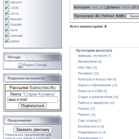
takomo
Категория
:
new_10
|
Добавил
:
Admin
(07.
LION
гость
Просмотров
:
41
|
Рейтинг
:
0.0
/
0
|
мышок
Natulek
Всего комментариев
:
0
Kent
АленаИ
Admin
Категории каталога
природа, экология
[7]
Погода
Автомобили
[9]
Ноу-Хау
[19]
Интернет
[19]
Подписка на новости
Культура и искусство
[6]
Наука и образование
[10]
Рассылки
Subscribe.Ru
Новости и СМИ
[0]
Лента
"Старая Купавна"
Отдых и развлечения
[33]
Работа и заработок
[10]
Разное
[27]
Ремонт
[15]
Предложение
Сад- огород
[7]
Безопасность
[6]
Заказать рекламу
Недвижимость
[4]
Уникальное предложение для
Развлечение
небольших фирм и хороших
[1]