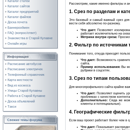
Каталог статей
Рассмотрим, какие именно фильтры и а
Каталог сайтов
1. Срез по разделам и ка
Каталог предприятий
Каталог файлов
Это базовый и самый важный срез для 
Доска почета
вести себя абсолютно по-разному.
Баннерообмен
Что дает:
Позволяет изолирован
FAQ (вопрос/ответ)
работает исключительно на охва
Метрики внутри среза:
Просмот
Знакомства в Старой Купавне
Онлайн игры
2. Фильтр по источникам
Понимание того, откуда приходят польз
Информация
Что дает:
Возможность сравнить
сайта.
Расписание автобусов
Пример использования:
Вы мо
Расписание электричек
рубрики в соцсетях.
Телефонный справочник
3. Срез по типам пользо
Карта местности
Вид из космоса
Для многопрофильного сайта крайне ва
Улицы Старой Купавны
Что дает:
Позволяет оценить уро
Работа в Старой Купавне
проблемах с качеством контента
Дополнительно:
Сюда же можн
Доска объявлений
клиенты и потенциальные).
Такси
4. Географические фильт
Свежие темы форума
Если ваш проект работает более чем в о
Что дает:
Показывает распределе