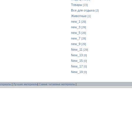
Товары
[15]
Все для отдыха
[2]
Животные
[1]
new_1
[29]
new_3
[29]
new_5
[28]
new_7
[28]
new_9
[29]
New_11
[29]
New_13
[0]
New_15
[0]
New_17
[0]
New_19
[0]
атериалы
|
Лучшие материалы
|
Самые читаемые материалы
|