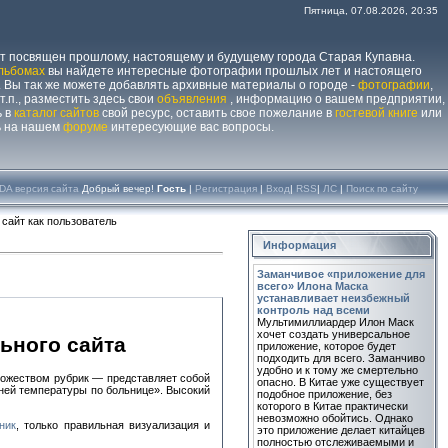
Пятница, 07.08.2026, 20:35
йт посвящен прошлому, настоящему и будущему города Старая Купавна.
льбомах
вы найдете интересные фотографии прошлых лет и настоящего
 Вы так же можете добавлять архивные материалы о городе -
фотографии
,
 т.п., разместить здесь свои
объявления
, информацию о вашем предприятии,
ь в
каталог сайтов
свой ресурс, оставить свое пожелание в
гостевой книге
или
ь на нашем
форуме
интересующие вас вопросы.
DA версия сайта
Добрый вечер!
Гость
|
Регистрация
|
Вход
|
RSS
|
ЛС
|
Поиск по сайту
 сайт как пользователь
Информация
Заманчивое «приложение для
всего» Илона Маска
устанавливает неизбежный
контроль над всеми
Мультимиллиардер Илон Маск
хочет создать универсальное
ьного сайта
приложение, которое будет
подходить для всего. Заманчиво
удобно и к тому же смертельно
ножеством рубрик — представляет собой
опасно. В Китае уже существует
ней температуры по больнице». Высокий
подобное приложение, без
которого в Китае практически
невозможно обойтись. Однако
ник
, только правильная визуализация и
это приложение делает китайцев
полностью отслеживаемыми и