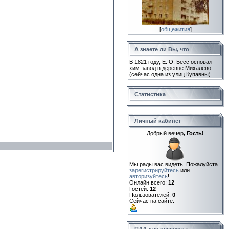
[
общежития
]
А знаете ли Вы, что
В 1821 году, Е. О. Бесс основал
хим завод в деревне Михалево
(сейчас одна из улиц Купавны).
Статистика
Личный кабинет
Добрый вечер
, Гость!
Мы рады вас видеть. Пожалуйста
зарегистрируйтесь
или
авторизуйтесь
!
Онлайн всего:
12
Гостей:
12
Пользователей:
0
Сейчас на сайте: