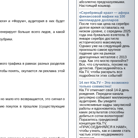
абсолютно предсказуемыми.
Настоящий кошмар.
«Серебряный крах» — афера
финансовой мафии на 100
миллиардов долларов
оги» и «Форум», аудитория в них будет
После того как цена на серебро
долгое время оставалась на
низком уровне, с середины 2025
енерирует больше всего лидов, а какой
года она буквально взлетела. В
январе серебро достигло
рубрики.
исторического максимума.
Однако уже на следующий день
произошло самое крупное
падение цен на рынках
драгоценных металлов с 2013
года. Как это могло произойти?
мого трафика в рамках разных разделов
Все, что случилось, похоже на
детектив. Присоединяйтесь к
тобы понять, окупается ли реклама этой
Kla.TV, чтобы раскрыть все
подробности этих событий!
14 лет Kla.TV – Это возможно
только совместно!
Kla.TV отмечает свой 14-й день
рождения. Передачи канала
регулярно собирают миллионную
 но мало кто возвращается, это сигнал о
аудиторию. Вы увидите
эксклюзивные кадры закулисной
ичию покупок в прошлом (существующие
работы и вдохновитесь тем,
каких результатов способны
добиться сотни волонтеров!
Поразитесь грандиозной
концепции Kla.TV
«ПРИСОЕДИНЯЙСЯ К НАМ!»,
чтобы узнать, как и самим стать
частью этого неудержимого