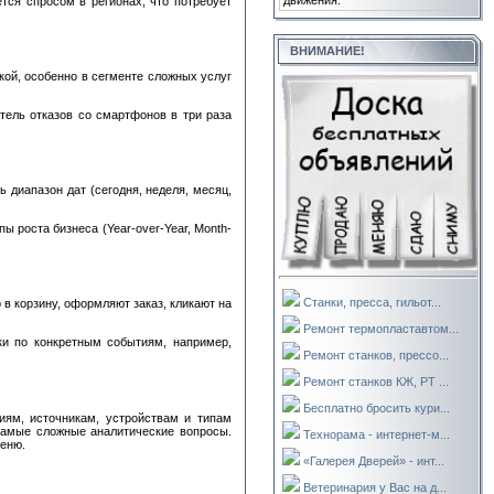
движения.
тся спросом в регионах, что потребует
ВНИМАНИЕ!
кой, особенно в сегменте сложных услуг
тель отказов со смартфонов в три раза
 диапазон дат (сегодня, неделя, месяц,
 роста бизнеса (Year-over-Year, Month-
Станки, пресса, гильот...
в корзину, оформляют заказ, кликают на
Ремонт термопластавтом...
ки по конкретным событиям, например,
Ремонт станков, прессо...
Ремонт станков КЖ, РТ ...
Бесплатно бросить кури...
иям, источникам, устройствам и типам
самые сложные аналитические вопросы.
Технорама - интернет-м...
меню.
«Галерея Дверей» - инт...
Ветеринария у Вас на д...