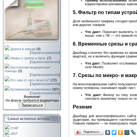
Пример использования:
Можно
корректировки рекламных кампан
5. Фильтр по типам устрой
Доля мобильного трафика сегодня преоб
или дорогих товаров.
Что дает:
Помогает выявлять те
выше, чем с ПК — это прямой по
6. Временные срезы и ср
Дорога в никуда
(9)
[
Здравоохранение
]
Дашборд статичен без привязки ко врем
квартал), но и включить функцию сравн
Мифы о гриппе и проч.
(7)
[
Здравоохранение
]
Что дает:
Позволяет отслеживать
over-Month).
Бесплатная медицинская
помощь
(5)
[
Здравоохранение
]
7. Срезы по микро- и ма
Кто чем от чего лечится?
(72)
[
Здравоохранение
]
На многопрофильном сайте пользователи
номер телефона, скачивают прайс-лист.
Купавинские поликлиники
(307)
[
Здравоохранение
]
Что дает:
Фильтр по типу конв
Внимание!
смотреть аналитику только по т
На форум требуются модераторы
Записаться
Резюме
Дашборд для многопрофильного сайта 
Самые активные авторы
аудитории, вы превращаете хаотичный
Главное правило — не перегружать перв
CHIP
Поделиться…
XBIT