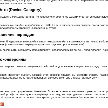
 обнаружить, что услуга X отлично продается в Москве, но совершенно не пользуе
ий или ценовой политики.
ств (Device Category)
ладает в большинстве ниш, но конверсия с десктопов зачастую остается более высо
хнические ошибки и проблемы с UX/UI. Если в определенном разделе сайта показа
вод отправить страницу на мобильный аудит.
авнение периодов
ени. В идеальном интерфейсе аналитики должна быть возможность не только выбрать
ения (с аналогичным периодом прошлого года или прошлого месяца).
 сезонность, оценивать эффективность нововведений на сайте и анализировать темпы
кроконверсиям
 совершают множество целевых действий: подписываются на рассылку, кладут товар 
ерсии помогает оценить каждый этап воронки продаж. Вы сможете строить графи
ем пользователям, которые совершили целевое действие в блоке платных услуг.
— это пульт управления бизнесом. Включая в него правильные срезы по категор
 набор цифр в понятную и прозрачную систему, готовую давать точные ответы на 
ый экран, оставив основные фильтры интуитивно понятными в боковом или верхнем 