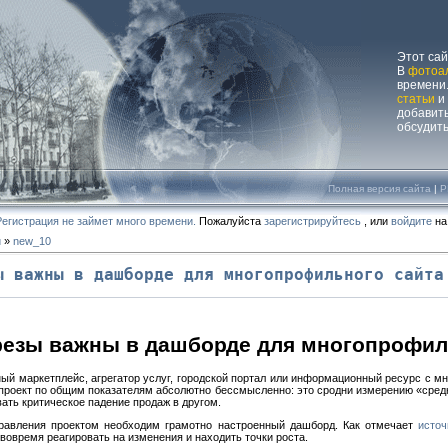
Этот са
В
фотоа
времени.
статьи
и
добавит
обсудит
Полная версия сайта
|
P
Регистрация не займет много времени.
Пожалуйста
зарегистрируйтесь
, или
войдите
на
и
»
new_10
ы важны в дашборде для многопрофильного сайта
резы важны в дашборде для многопрофил
ый маркетплейс, агрегатор услуг, городской портал или информационный ресурс с м
 проект по общим показателям абсолютно бессмысленно: это сродни измерению «сред
ать критическое падение продаж в другом.
равления проектом необходим грамотно настроенный дашборд. Как отмечает
источ
вовремя реагировать на изменения и находить точки роста.