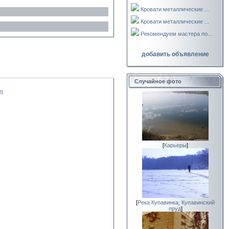
Кровати металлические ...
Кровати металлические ...
Рекомендуем мастера по...
добавить объявление
Случайное фото
8]
[
Карьеры
]
[
Река Купавинка, Купавинский
пруд
]