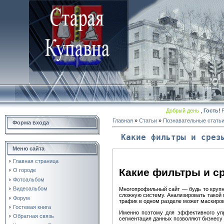
Добрый день
,
Гость
!
Главная
»
Статьи
»
Познавательные стать
Форма входа
Какие фильтры и срез
Меню сайта
Главная страница
Какие фильтры и с
О городе
Фотоальбом
Видеоальбом
Многопрофильный сайт — будь то крупн
сложную систему. Анализировать такой
Форум
трафик в одном разделе может маскиров
Гостевая книга
Именно поэтому для эффективного уп
Обратная связь
сегментация данных позволяют бизнесу 