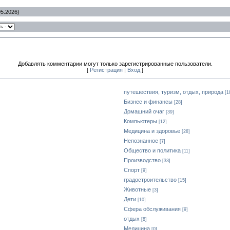
05.2026)
Добавлять комментарии могут только зарегистрированные пользователи.
[
Регистрация
|
Вход
]
путешествия, туризм, отдых, природа
[1
Бизнес и финансы
[28]
Домашний очаг
[39]
Компьютеры
[12]
Медицина и здоровье
[28]
Непознанное
[7]
Общество и политика
[11]
Производство
[33]
Спорт
[9]
градостроительство
[15]
Животные
[3]
Дети
[10]
Сфера обслуживания
[9]
отдых
[8]
Медицина
[0]