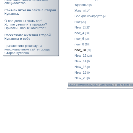
специалистов -
здоровье
[5]
Cайт-визитка на сайте г. Старая
Услуги
[14]
Купавна.
Все для комфорта
[4]
О вас должны знать все!
new
[29]
Хотите увеличить продажи?
New_2
Привлечь новых клиентов?
[29]
new_4
[30]
Расскажите жителям Старой
Купавны о себе
new_6
[28]
new_8
[28]
- разместите рекламу на
неофициальном сайте города
new_10
[29]
Старая Купавна
New_12
[24]
New_14
[0]
New_16
[0]
New_18
[0]
New_20
[0]
Самые комментируемые материалы
|
Последние м