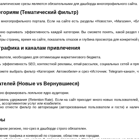
налитические срезы являются обязательными для дашборда многопрофильного сайта.
тегориям (Тематический фильтр)
многопрофильного портала. Если на сайте есть разделы «Новости», «Магазин», «Бл
но оценивать эффективность каждой категории. Вы сможете понять, какой раздел г
т.
ры страниц, время на сайте, показатель отказов и глубина просмотра для конкретной 
 трафика и каналам привлечения
ователи, необходимо для оптимизации маркетингового бюджета.
 эффективность SEO, контекстной рекламы, email-рассылок, социальных сетей и пря
жете выбрать фильтр «Категория: Автомобили» и срез «Источник: Telegram-канал», ч
вателей (Новые vs Вернувшиеся)
жно формировать лояльное ядро аудитории.
вень удержания (Retention Rate). Если на сайт приходит много новых пользователей,
, ассортиментом услуг или юзабилити.
о отнести фильтр по авторизации (авторизованные пользователи и гости) и нал
ры
дном регионе, гео-срез в дашборде строго обязателен.
ние трафика и конверсий по странам, областям или городам.