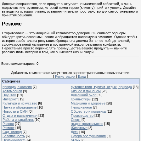
Доверие сохраняется, если продукт выступает не магической таблеткой, а лишь
надежным инструментом, который помог герою (клиенту) прийти к успеху. Делайте
выводы из истории плавно, оставляя читателю пространство для самостоятельного
принятия решения.
Резюме
Сторителлинг — это мощнейший катализатор доверия. Он снимает барьеры,
обходит критическое мышление и обращается напрямую к эмоциям. Однако чтобы
история сработала на репутацию бренда, она должна быть честной, детальной,
сфокусированной на клиенте и построенной вокруг реального конфликта.
Перестаньте просто перечислять преимущества вашего продукта — начните
рассказывать истории о том, как он меняет жизни людей.
Всего комментариев
:
0
Добавлять комментарии могут только зарегистрированные пользователи.
[
Регистрация
|
Вход
]
Categories
природа, экология
[7]
путешествия, туризм, отдых, природа
[18]
Автомобили
[9]
Бизнес и финансы
[28]
Ноу-Хау
[19]
Домашний очаг
[39]
Интернет
[19]
Компьютеры
[12]
Культура и искусство
[6]
Медицина и здоровье
[28]
Наука и образование
[10]
Непознанное
[7]
Новости и СМИ
[0]
Общество и политика
[11]
Отдых и развлечения
[33]
Производство
[33]
Работа и заработок
[10]
Спорт
[9]
Разное
[27]
градостроительство
[15]
Ремонт
[15]
Животные
[3]
Сад- огород
[7]
Дети
[10]
Безопасность
[6]
Сфера обслуживания
[9]
Недвижимость
[4]
отдых
[8]