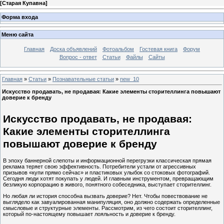
[
Старая Купавна
]
Форма входа
Меню сайта
Главная
Доска объявлений
Фотоальбом
Гостевая книга
Форум
Вопрос - ответ
Статьи
Файлы
Сайты
Главная
»
Статьи
»
Познавательные статьи
»
new_10
Искусство продавать, не продавая: Какие элементы сторителлинга повышают
доверие к бренду
Искусство продавать, не продавая:
Какие элементы сторителлинга
повышают доверие к бренду
В эпоху баннерной слепоты и информационной перегрузки классическая прямая
реклама теряет свою эффективность. Потребители устали от агрессивных
призывов «купи прямо сейчас» и пластиковых улыбок со стоковых фотографий.
Сегодня люди хотят покупать у людей. И главным инструментом, превращающим
безликую корпорацию в живого, понятного собеседника, выступает сторителлинг.
Но любая ли история способна вызвать доверие? Нет. Чтобы повествование не
выглядело как завуалированная манипуляция, оно должно содержать определенные
смысловые и структурные элементы. Рассмотрим, из чего состоит сторителлинг,
который по-настоящему повышает лояльность и доверие к бренду.