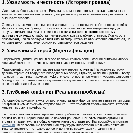
1. Уязвимость и честность (История провала)
Идеальным брендам не верят. Если ваша компания в своих текстах рассказывает
только о феноменальных успехах, непрерывном росте и гениальных решениях, это
вызывает скепсис.
Один из самых мощных триггеров доверия — это признание собственных ошибок.
Рассказ о том, как бренд столкнулся с кризисом, выпустил неудачный продукт,
получил шквал негатива от клиентов, но
взял на себя ответственность и
исправил ситуацию
, работает лучше десятков хвалебных отзывов. Уязвимость
показывает, что за брендом стоят живые люди, которым свойственно ошибаться, но
которые ценят свою аудиторию и готовы меняться ради нее.
2. Узнаваемый герой (Идентификация)
Потребитель должен узнать в герое истории самого себя. Главной ошибкой многих
компаний является то, что они делают главным героем свой продукт.
Правильный сторителлинг делает главным героем
клиента
. Написание истории
должно строиться вокруг его повседневных забот, страхов, желаний и рутины. Когда
человек читает текст и думает: «Да это же в точности про меня!», уровень доверия к
бренду взлетает мгновенно, ведь компания доказала, что по-настоящему понимает
боли своей целевой аудитории.
3. Глубокий конфликт (Реальная проблема)
История без конфликта — это просто констатация фактов, она не вызывает эмоций.
Конфликт в коммерческом сторителлинге — это та самая «боль» клиента, которая
мешает ему жить комфортно.
Не стоит сглаживать углы при описании проблемы. Покажите, как сильно конфликт
влияет на жизнь героя, пока он не находит решение. При этом важно органично
вплетать такие тексты в общую маркетинговую стратегию. Как подробно описывает
источник
, использование правильной структуры повествования в коммерческих
текстах позволяет не только донести ценность продукта до читателя, но и
значительно увеличить время нахождения пользователя на сайте.