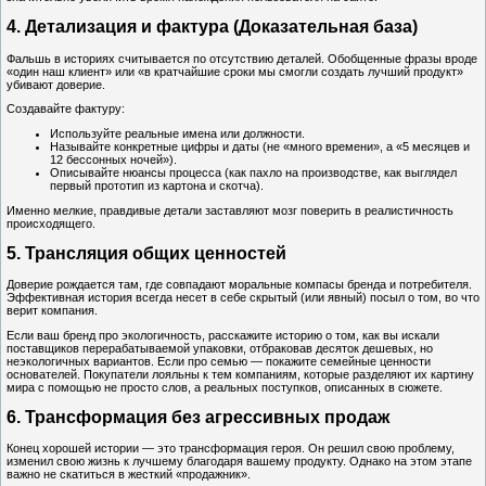
4. Детализация и фактура (Доказательная база)
Фальшь в историях считывается по отсутствию деталей. Обобщенные фразы вроде
«один наш клиент» или «в кратчайшие сроки мы смогли создать лучший продукт»
убивают доверие.
Создавайте фактуру:
Используйте реальные имена или должности.
Называйте конкретные цифры и даты (не «много времени», а «5 месяцев и
12 бессонных ночей»).
Описывайте нюансы процесса (как пахло на производстве, как выглядел
первый прототип из картона и скотча).
Именно мелкие, правдивые детали заставляют мозг поверить в реалистичность
происходящего.
5. Трансляция общих ценностей
Доверие рождается там, где совпадают моральные компасы бренда и потребителя.
Эффективная история всегда несет в себе скрытый (или явный) посыл о том, во что
верит компания.
Если ваш бренд про экологичность, расскажите историю о том, как вы искали
поставщиков перерабатываемой упаковки, отбраковав десяток дешевых, но
неэкологичных вариантов. Если про семью — покажите семейные ценности
основателей. Покупатели лояльны к тем компаниям, которые разделяют их картину
мира с помощью не просто слов, а реальных поступков, описанных в сюжете.
6. Трансформация без агрессивных продаж
Конец хорошей истории — это трансформация героя. Он решил свою проблему,
изменил свою жизнь к лучшему благодаря вашему продукту. Однако на этом этапе
важно не скатиться в жесткий «продажник».