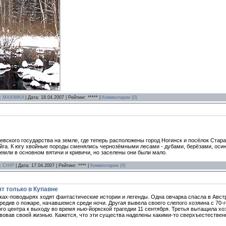
л:
MAXIMKA
| Дата:
18.04.2007
| Рейтинг: ***** |
Комментарии (0)
иевского государства на земле, где теперь расположены город Ногинск и посёлок Стар
айга. К югу хвойные породы сменялись чернозёмными лесами - дубами, берёзами, ос
земли в основном вятичи и кривичи, но заселены они были мало.
л:
CHIP
| Дата:
17.04.2007
| Рейтинг: **** |
Комментарии (0)
т только в Купавне
ках-поводырях ходят фантастические истории и легенды. Одна овчарка спасла в Авст
редив о пожаре, начавшемся среди ночи. Другая вывела своего слепого хозяина с 70
ого центра к выходу во время нью-йоркской трагедии 11 сентября. Третья вытащила хо
вовав своей жизнью. Кажется, что эти существа наделены какими-то сверхъестестве