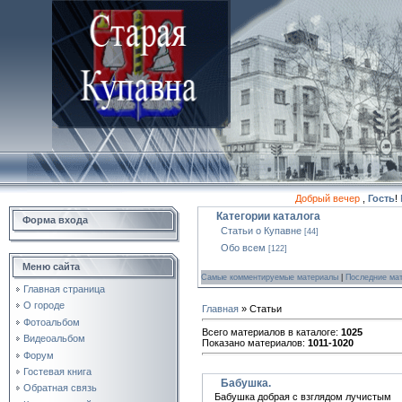
Добрый вечер
,
Гость
!
Категории каталога
Форма входа
Статьи о Купавне
[44]
Обо всем
[122]
Меню сайта
Самые комментируемые материалы
|
Последние ма
Главная страница
О городе
Главная
»
Статьи
Фотоальбом
Всего материалов в каталоге
:
1025
Видеоальбом
Показано материалов
:
1011-1020
Форум
Гостевая книга
Бабушка.
Обратная связь
Бабушка добрая с взглядом лучистым