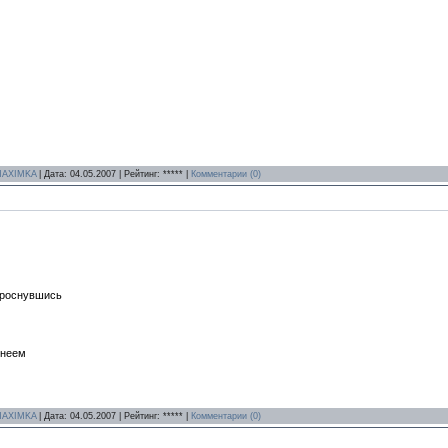
AXIMKA
| Дата:
04.05.2007
| Рейтинг: ***** |
Комментарии (0)
проснувшись
енеем
AXIMKA
| Дата:
04.05.2007
| Рейтинг: ***** |
Комментарии (0)