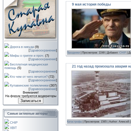
9 мая история победы
Дорога в никуда
(9)
[
Здравоохранение
]
Праздники
| Просмотров: 2248 | Добавил:
CHIP
| Д
Мифы о гриппе и проч.
(7)
[
Здравоохранение
]
Бесплатная медицинская
21 год назад произошла авария 
помощь
(5)
[
Здравоохранение
]
Кто чем от чего лечится?
(72)
[
Здравоохранение
]
Купавинские поликлиники
(307)
[
Здравоохранение
]
Внимание!
На форум требуются модераторы
Записаться
Самые активные авторы
Катастрофы
| Просмотров: 1565 | Author: Алексей 
CHIP
XBIT