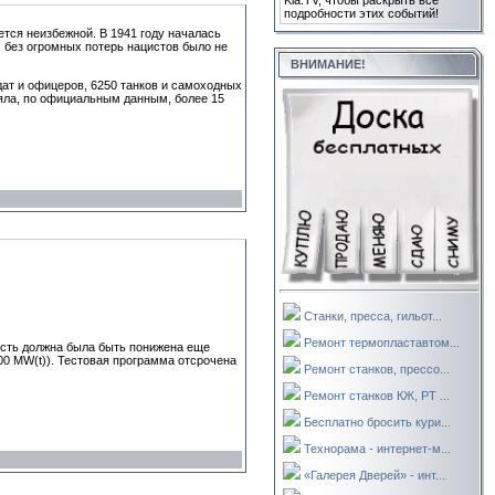
Kla.TV, чтобы раскрыть все
подробности этих событий!
ется неизбежной. В 1941 году началась
 без огромных потерь нацистов было не
ВНИМАНИЕ!
дат и офицеров, 6250 танков и самоходных
ряла, по официальным данным, более 15
Станки, пресса, гильот...
Ремонт термопластавтом...
ость должна была быть понижена еще
00 MW(t)). Тестовая программа отсрочена
Ремонт станков, прессо...
Ремонт станков КЖ, РТ ...
Бесплатно бросить кури...
Технорама - интернет-м...
«Галерея Дверей» - инт...