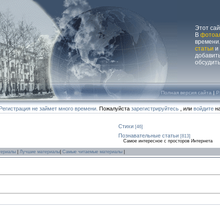
Этот са
В
фотоа
времени.
статьи
и
добавит
обсудит
Полная версия сайта
|
P
Регистрация не займет много времени.
Пожалуйста
зарегистрируйтесь
, или
войдите
на
Стихи
[46]
Познавательные статьи
[813]
Самое интересное с просторов Интернета
териалы
|
Лучшие материалы
|
Самые читаемые материалы
|