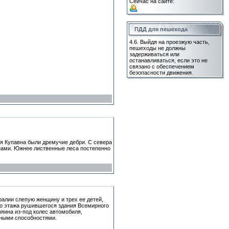
Сейчас на сайте:
ПДД для пешехода
4.6. Выйдя на проезжую часть,
пешеходы не должны
задерживаться или
останавливаться, если это не
связано с обеспечением
безопасности движения.
ая Купавна были дремучие дебри. С севера
инами. Южнее лиственные леса постепенно
ралии слепую женщину и трех ее детей,
-го этажа рушившегося здания Всемирного
зяина из-под колес автомобиля,
нными способностями.