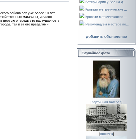
Ветеринария у Вас на д...
Кровати металлические ...
кого района вот уже более 10 лет
Кровати металлические ...
хозяйственные магазины, и салон-
о в первую очередь это растущая сеть
Рекомендуем мастера по...
ороде, так и за его пределами.
добавить объявление
Случайное фото
[
Картинная галерея
]
[
поселок
]