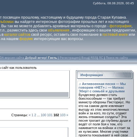
Суббота, 08.08.2026, 00:45
йт посвящен прошлому, настоящему и будущему города Старая Купавна.
льбомах
вы найдете интересные фотографии прошлых лет и настоящего
 Вы так же можете добавлять архивные материалы о городе -
фотографии
,
 т.п., разместить здесь свои
объявления
, информацию о вашем предприятии,
ь в
каталог сайтов
свой ресурс, оставить свое пожелание в
гостевой книге
или
ь на нашем
форуме
интересующие вас вопросы.
DA версия сайта
Добрый вечер!
Гость
|
Регистрация
|
Вход
|
RSS
|
ЛС
|
Поиск по сайту
 сайт как пользователь
Информация
♫ Антивоенная песня — Мы
говорим «НЕТ»♫ — Матиас
Эберт с семьёй и друзьями
Бундесвер должен стать
боеспособным — так требует
министр обороны Писториус. Но
кто на самом деле извлекает
выгоду из этих многочисленных
войн и за кого, по сути, отдают
Страницы
:
«
1
2
...
100
101
102
103
»
жизнь отважные солдаты? Эта
песня трогает до глубины души и
ведёт от поля боя к тем, кто
наживается на войнах и стоит за
их кулисами. Многие участники
проекта показывают в ней свои