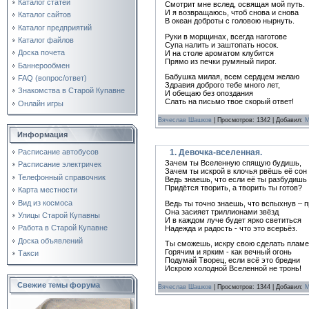
Каталог статей
Смотрит мне вслед, освящая мой путь.
И я возвращаюсь, чтоб снова и снова
Каталог сайтов
В океан доброты с головою нырнуть.
Каталог предприятий
Руки в морщинах, всегда наготове
Каталог файлов
Супа налить и заштопать носок.
Доска почета
И на столе ароматом клубится
Прямо из печки румяный пирог.
Баннерообмен
Бабушка милая, всем сердцем желаю
FAQ (вопрос/ответ)
Здравия доброго тебе много лет,
Знакомства в Старой Купавне
И обещаю без опоздания
Слать на письмо твое скорый ответ!
Онлайн игры
Вячеслав Шашков
| Просмотров: 1342 | Добавил:
M
Информация
1. Девочка-вселенная.
Расписание автобусов
Зачем ты Вселенную спящую будишь,
Расписание электричек
Зачем ты искрой в клочья рвёшь её сон
Телефонный справочник
Ведь знаешь, что если её ты разбудишь
Придётся творить, а творить ты готов?
Карта местности
Вид из космоса
Ведь ты точно знаешь, что вспыхнув – 
Она засияет триллионами звёзд
Улицы Старой Купавны
И в каждом луче будет ярко светиться
Работа в Старой Купавне
Надежда и радость - что это всерьёз.
Доска объявлений
Ты сможешь, искру свою сделать плам
Горячим и ярким - как вечный огонь
Такси
Подумай Творец, если всё это бредни
Искрою холодной Вселенной не тронь!
Свежие темы форума
Вячеслав Шашков
| Просмотров: 1344 | Добавил:
M