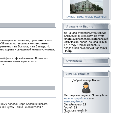
[
Улицы, дома, жилые массивы
]
А знаете ли Вы, что
До начала строительства завода
«Акрихин» в 1935 году, на этом
месте существовал Докторовский
сно одним источникам, приоритет этого
химический завод, основанный в
 -XII веках оставшиеся неизвестными
1797 году. Одним из первых
ременно и на Востоке, и на Западе. Но
владельцев был Август Карлович
ием корана - священной книги мусульман,
Претр.
утый философский камень. В поисках
Статистика
на нечто, являющееся, по их
рта.
Личный кабинет
Добрый вечер
, Гость!
Мы рады вас видеть. Пожалуйста
зарегистрируйтесь
или
авторизуйтесь
!
ающему поселок Заря Балашихинского
Онлайн всего:
13
я и кусты - явно не сочетался с
Гостей:
13
Пользователей:
0