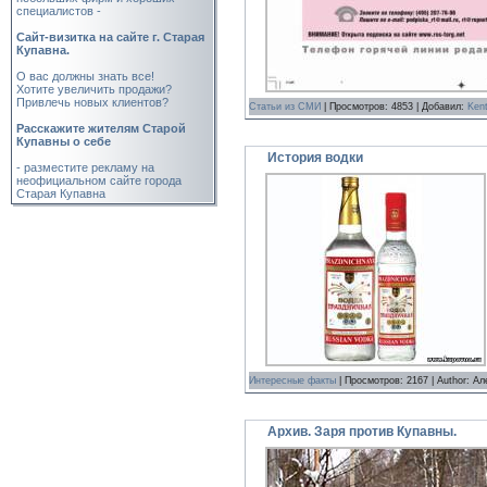
специалистов -
Cайт-визитка на сайте г. Старая
Купавна.
О вас должны знать все!
Хотите увеличить продажи?
Привлечь новых клиентов?
Статьи из СМИ
| Просмотров: 4853 | Добавил:
Ken
Расскажите жителям Старой
Купавны о себе
История водки
- разместите рекламу на
неофициальном сайте города
Старая Купавна
Интересные факты
| Просмотров: 2167 | Author: А
Архив. Заря против Купавны.