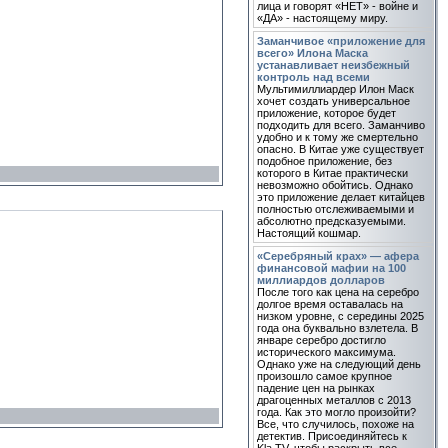
лица и говорят «НЕТ» - войне и
«ДА» - настоящему миру.
Заманчивое «приложение для
всего» Илона Маска
устанавливает неизбежный
контроль над всеми
Мультимиллиардер Илон Маск
хочет создать универсальное
приложение, которое будет
подходить для всего. Заманчиво
удобно и к тому же смертельно
опасно. В Китае уже существует
подобное приложение, без
которого в Китае практически
невозможно обойтись. Однако
это приложение делает китайцев
полностью отслеживаемыми и
абсолютно предсказуемыми.
Настоящий кошмар.
«Серебряный крах» — афера
финансовой мафии на 100
миллиардов долларов
После того как цена на серебро
долгое время оставалась на
низком уровне, с середины 2025
года она буквально взлетела. В
январе серебро достигло
исторического максимума.
Однако уже на следующий день
произошло самое крупное
падение цен на рынках
драгоценных металлов с 2013
года. Как это могло произойти?
Все, что случилось, похоже на
детектив. Присоединяйтесь к