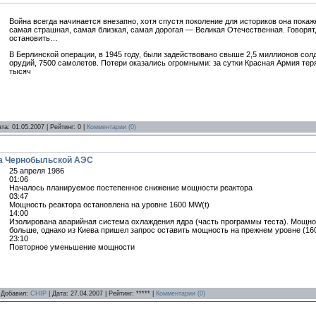
Война всегда начинается внезапно, хотя спустя поколение для историков она покаж
самая страшная, самая близкая, самая дорогая — Великая Отечественная. Говорят,
остановить…
В Берлинской операции, в 1945 году, были задействовано свыше 2,5 миллионов сол
орудий, 7500 самолетов. Потери оказались огромными: за сутки Красная Армия те
тысяч
ата:
01.05.2007
| Рейтинг: 0 |
Комментарии (0)
на Чернобыльской АЭС
25 апреля 1986
01:06
Началось планируемое постепенное снижение мощности реактора
03:47
Мощность реактора остановлена на уровне 1600 MW(t)
14:00
Изолирована аварийная система охлаждения ядра (часть программы теста). Мощн
больше, однако из Киева пришел запрос оставить мощность на прежнем уровне (16
23:10
Повторное уменьшение мощности
| Добавил:
CHIP
| Дата:
27.04.2007
| Рейтинг: ***** |
Комментарии (0)