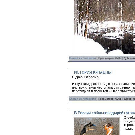
Статьи из Интернета
| Просмотров: 3407 | Добави
ИСТОРИЯ КУПАВНЫ
С древних времён
В глубокой древности до образования К
плотной стеной наступала сумрачная т
переходили в лесостепь. Населяли эти 
Статьи из Интернета
| Просмотров: 9295 | Добави
В России собак-поводырей готовя
О соба
предуп
торгов
пожерт