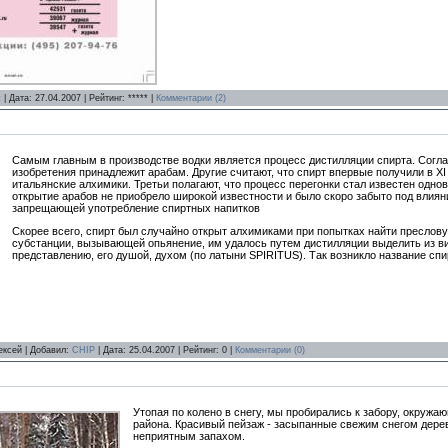
t
| Дата:
27.04.2007
| Рейтинг: ***** |
Комментарии (2)
Самым главным в производстве водки является процесс дистилляции спирта. Согла
изобретения принадлежит арабам. Другие считают, что спирт впервые получили в XI
итальянские алхимики. Третьи полагают, что процесс перегонки стал известен однов
открытие арабов не приобрело широкой известности и было скоро забыто под влиян
запрещающей употребление спиртных напитков
Скорее всего, спирт был случайно открыт алхимиками при попытках найти преслов
субстанции, вызывающей опьянение, им удалось путем дистилляции выделить из ви
представлению, его душой, духом (по латыни SPIRITUS). Так возникло название спи
лексей | Добавил:
CHIP
| Дата:
25.04.2007
| Рейтинг: 0 |
Комментарии (0)
Утопая по колено в снегу, мы пробирались к забору, окруж
района. Красивый пейзаж - засыпанные свежим снегом деревь
неприятным запахом.