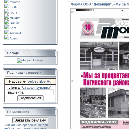
takomo
Фирма ООО "Декавири", «Мы за п
LION
гость
мышок
Natulek
Kent
АленаИ
Admin
Погода
Подписка на новости
Рассылки
Subscribe.Ru
Лента
"Старая Купавна"
Предложение
Заказать рекламу
Уникальное предложение для
небольших фирм и хороших